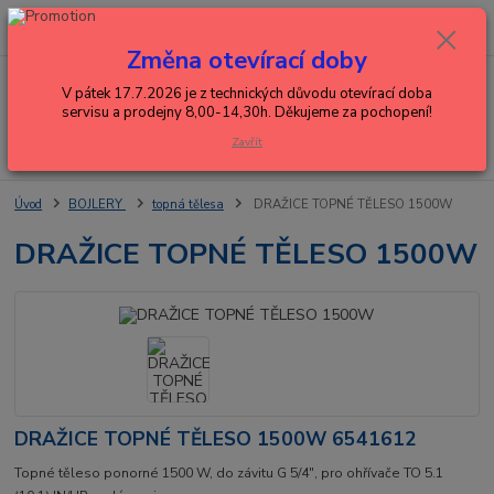
0
ks
+420 602 288 130
CZK
za
0,00 Kč
(Po-Pá, 8-15 hod.)
Změna otevírací doby
Menu
V pátek 17.7.2026 je z technických důvodu otevírací doba
servisu a prodejny 8,00-14,30h. Děkujeme za pochopení!
Zavřít
Hledat
Úvod
BOJLERY
topná tělesa
DRAŽICE TOPNÉ TĚLESO 1500W
DRAŽICE TOPNÉ TĚLESO 1500W
DRAŽICE TOPNÉ TĚLESO 1500W 6541612
Topné těleso ponorné 1500 W, do závitu G 5/4", pro ohřívače TO 5.1