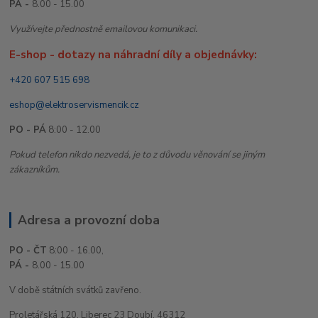
PÁ -
8.00 - 15.00
Využívejte přednostně emailovou komunikaci.
E-shop - dotazy na náhradní díly a objednávky:
+420 607 515 698
eshop@elektroservismencik.cz
PO - PÁ
8:00 - 12.00
Pokud telefon nikdo nezvedá, je to z důvodu věnování se jiným
zákazníkům.
Adresa a provozní doba
PO - ČT
8:00 - 16.00,
PÁ -
8.00 - 15.00
V době státních svátků zavřeno.
Proletářská 120, Liberec 23 Doubí, 46312