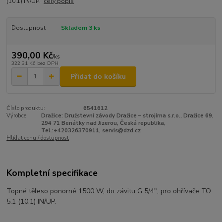
(10.1) IN/UP.
celý popis
Dostupnost
Skladem 3 ks
390,00 Kč
/
ks
322,31 Kč
bez DPH
Přidat do košíku
Číslo produktu:
6541612
Výrobce:
Dražice: Družstevní závody Dražice – strojírna s.r.o., Dražice 69,
294 71 Benátky nad Jizerou, Česká republika,
Tel.:+420326370911, servis@dzd.cz
Hlídat cenu / dostupnost
Kompletní specifikace
Topné těleso ponorné 1500 W, do závitu G 5/4", pro ohřívače TO
5.1 (10.1) IN/UP.