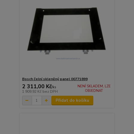
Bosch čelní skleněný panel 00771899
2 311,00 Kč
NENÍ SKLADEM, LZE
/
ks
OBJEDNAT
1 909,92 Kč
bez DPH
Přidat do košíku