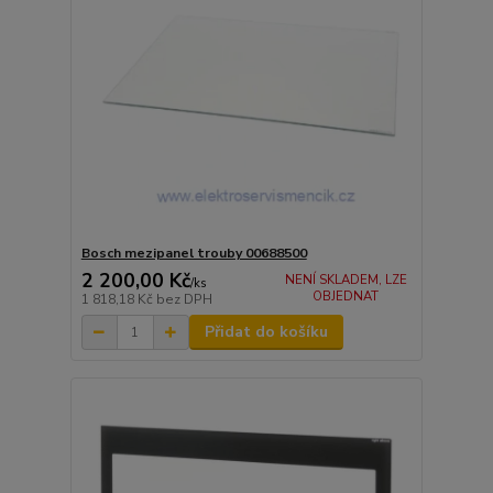
Bosch mezipanel trouby 00688500
2 200,00 Kč
NENÍ SKLADEM, LZE
/
ks
OBJEDNAT
1 818,18 Kč
bez DPH
Přidat do košíku