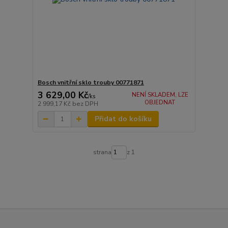
Bosch vnitřní sklo trouby 00771871
3 629,00 Kč
NENÍ SKLADEM, LZE
/
ks
OBJEDNAT
2 999,17 Kč
bez DPH
Přidat do košíku
strana
z 1