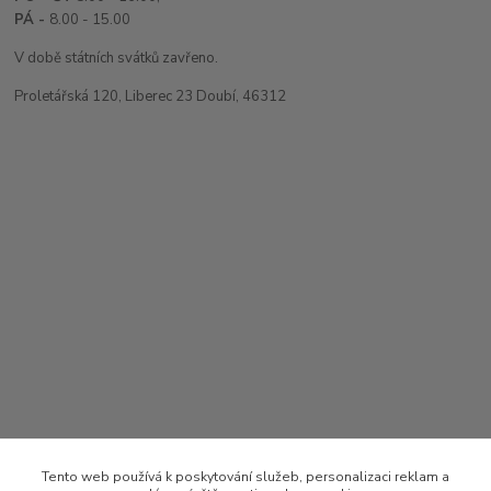
PÁ -
8.00 - 15.00
V době státních svátků zavřeno.
Proletářská 120, Liberec 23 Doubí, 46312
Tento web používá k poskytování služeb, personalizaci reklam a