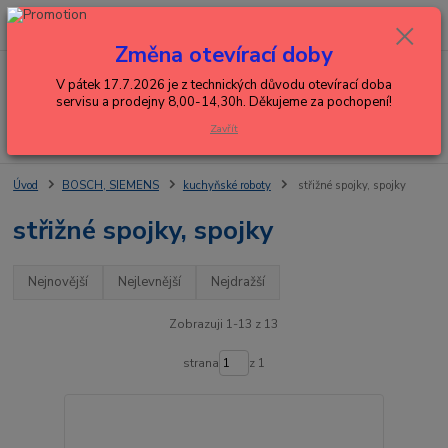
0
ks
+420 602 288 130
CZK
za
0,00 Kč
(Po-Pá, 8-15 hod.)
Změna otevírací doby
Menu
V pátek 17.7.2026 je z technických důvodu otevírací doba
servisu a prodejny 8,00-14,30h. Děkujeme za pochopení!
Zavřít
Hledat
Úvod
BOSCH, SIEMENS
kuchyňské roboty
střižné spojky, spojky
střižné spojky, spojky
Nejnovější
Nejlevnější
Nejdražší
Zobrazuji 1-13 z 13
strana
z 1