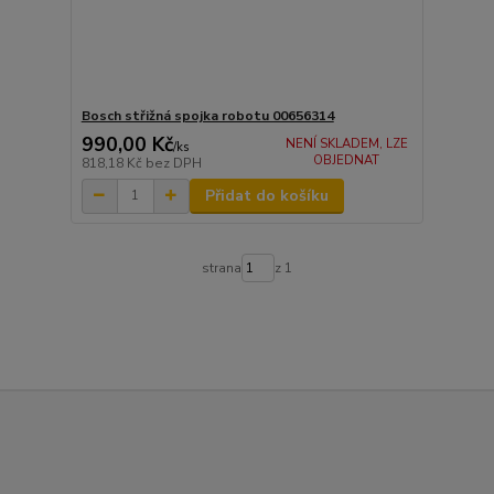
Bosch střižná spojka robotu 00656314
990,00 Kč
NENÍ SKLADEM, LZE
/
ks
OBJEDNAT
818,18 Kč
bez DPH
Přidat do košíku
strana
z 1