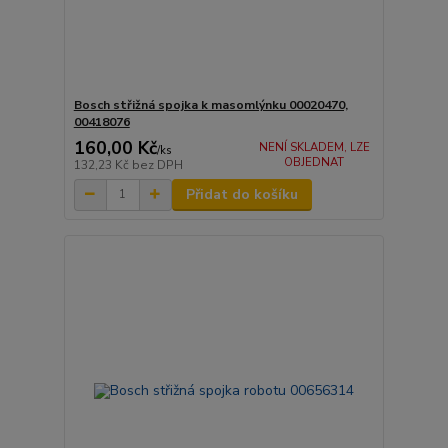
Bosch střižná spojka k masomlýnku 00020470,
00418076
160,00 Kč
NENÍ SKLADEM, LZE
/
ks
OBJEDNAT
132,23 Kč
bez DPH
Přidat do košíku