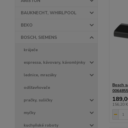
ARISTON
BAUKNECHT, WHIRLPOOL
BEKO
BOSCH, SIEMENS
kráječe
espressa, kávovary, kávomlýnky
lednice, mrazáky
Bosch s
odšťavňovače
006485
189,0
pračky, sušičky
156,20 
myčky
kuchyňské roboty