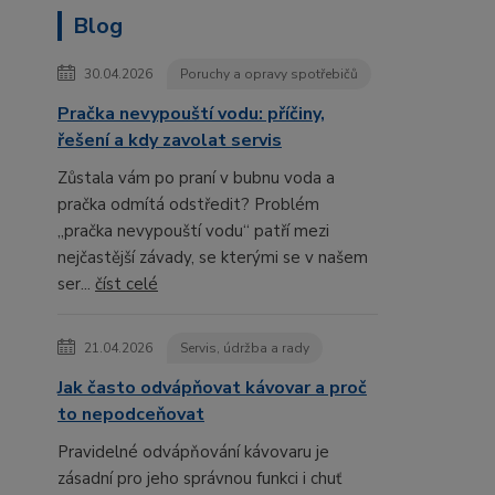
Blog
30.04.2026
Poruchy a opravy spotřebičů
Pračka nevypouští vodu: příčiny,
řešení a kdy zavolat servis
Zůstala vám po praní v bubnu voda a
pračka odmítá odstředit? Problém
„pračka nevypouští vodu“ patří mezi
nejčastější závady, se kterými se v našem
ser...
číst celé
21.04.2026
Servis, údržba a rady
Jak často odvápňovat kávovar a proč
to nepodceňovat
Pravidelné odvápňování kávovaru je
zásadní pro jeho správnou funkci i chuť