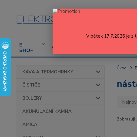
V pátek 17.7.2026 je z 
E-
CENÍK
PROD
SERVIS
SHOP
SERVISU
SPOT
Úvod
KÁVA A TERMOHRNKY
nást
ČISTIČE
BOJLERY
Nejnově
AKUMULAČNÍ KAMNA
Zobrazuji 
AMICA