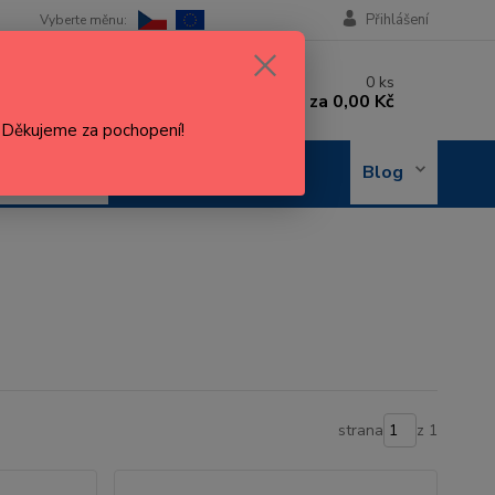
Přihlášení
 si rady? Zavolejte.
0
ks
 602 288 130
za
0,00 Kč
, 8-15 hod.)
. Děkujeme za pochopení!
OBJEDNÁNÍ
Blog
OPRAVY
strana
z 1