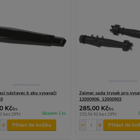
ací nástavec k aku vysavači
Zelmer sada trysek pro vysa
50
12000906, 12000903
0 Kč
285,00 Kč
/
ks
/
ks
Skladem 1 ks
Kč
bez DPH
235,54 Kč
bez DPH
Přidat do košíku
Přidat do ko