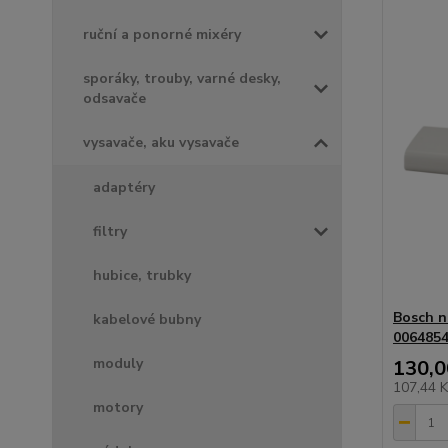
ruční a ponorné mixéry
sporáky, trouby, varné desky,
odsavače
vysavače, aku vysavače
adaptéry
filtry
hubice, trubky
Bosch n
kabelové bubny
006485
moduly
130,0
107,44 
motory