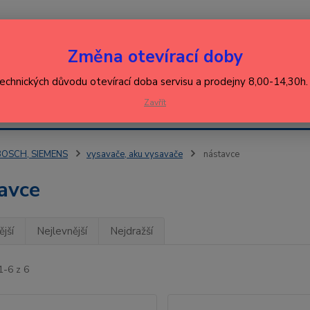
Nevíte
Změna otevírací doby
Hledat
+420
(Po-Pá
technických důvodu otevírací doba servisu a prodejny 8,00-14,30h
EJ
Zavřít
KONTAKT
ŘEBIČŮ
BOSCH, SIEMENS
vysavače, aku vysavače
nástavce
avce
jší
Nejlevnější
Nejdražší
1-6 z 6