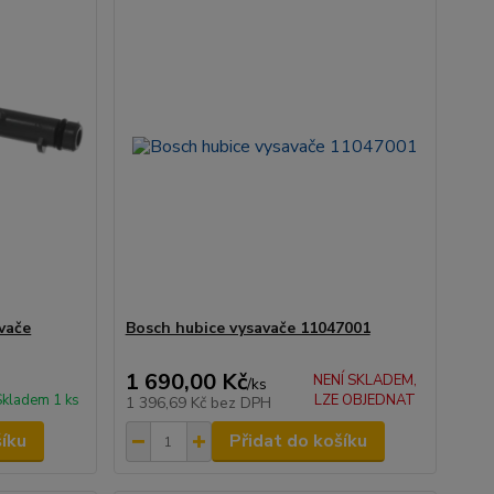
vače
Bosch hubice vysavače 11047001
1 690,00 Kč
NENÍ SKLADEM,
/
ks
Skladem 1 ks
LZE OBJEDNAT
1 396,69 Kč
bez DPH
šíku
Přidat do košíku