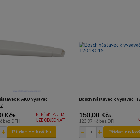
ástavec k AKU vysavači
Bosch nástavec k vysavači 
47
0 Kč
150,00 Kč
NENÍ SKLADEM,
/
ks
/
ks
LZE OBJEDNAT
N
Kč
bez DPH
123,97 Kč
bez DPH
Přidat do košíku
Přidat do ko