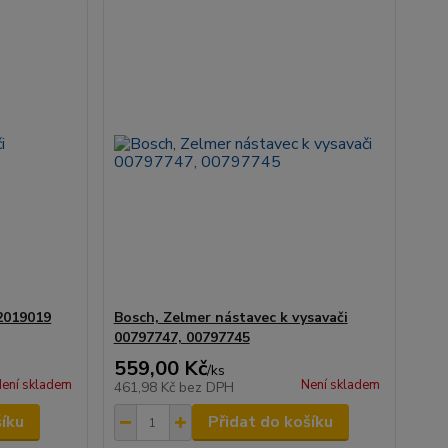
12019019
Bosch, Zelmer nástavec k vysavači
00797747, 00797745
559,00 Kč
/
ks
ení skladem
Není skladem
461,98 Kč
bez DPH
šíku
Přidat do košíku