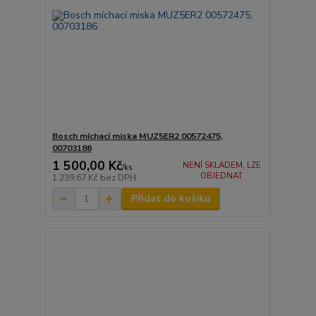
Bosch míchací miska MUZ5ER2 00572475,
00703186
1 500,00 Kč
NENÍ SKLADEM, LZE
/
ks
OBJEDNAT
1 239,67 Kč
bez DPH
Přidat do košíku