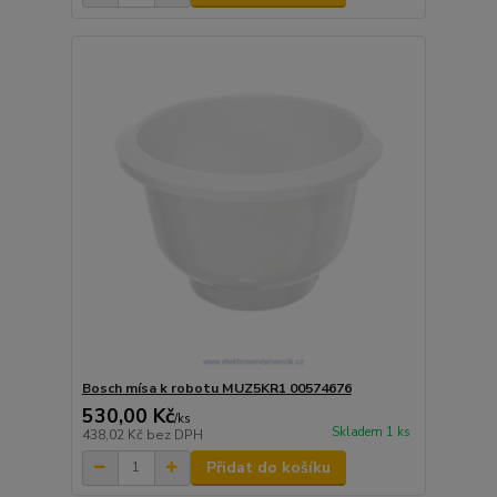
Bosch mísa k robotu MUZ5KR1 00574676
530,00 Kč
/
ks
Skladem 1 ks
438,02 Kč
bez DPH
Přidat do košíku