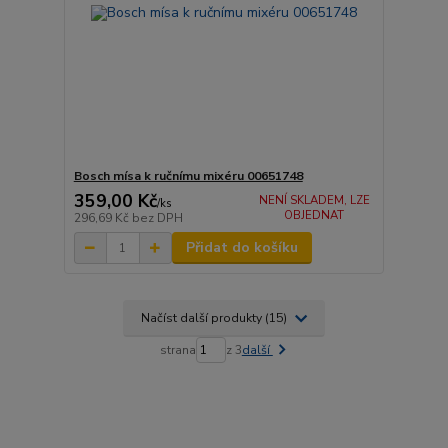
Bosch mísa k ručnímu mixéru 00651748
359,00 Kč
NENÍ SKLADEM, LZE
/
ks
OBJEDNAT
296,69 Kč
bez DPH
Přidat do košíku
Načíst další produkty (15)
strana
z 3
další