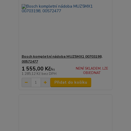
Bosch kompletní nádoba MUZ5MX1 00703198,
00572477
1 555,00 Kč
NENÍ SKLADEM, LZE
/
ks
OBJEDNAT
1 285,12 Kč
bez DPH
Přidat do košíku