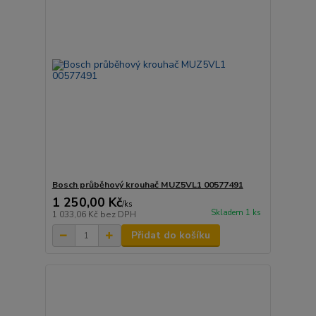
Bosch průběhový krouhač MUZ5VL1 00577491
1 250,00 Kč
/
ks
Skladem 1 ks
1 033,06 Kč
bez DPH
Přidat do košíku