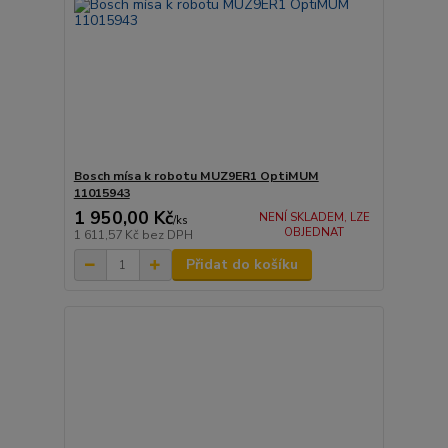
Bosch mísa k robotu MUZ9ER1 OptiMUM
11015943
1 950,00 Kč
NENÍ SKLADEM, LZE
/
ks
OBJEDNAT
1 611,57 Kč
bez DPH
Přidat do košíku