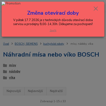
0
ks
+420 602 288 130
CZK
za
0,00 Kč
(Po-Pá, 8-15 hod.)
Změna otevírací doby
Menu
V pátek 17.7.2026 je z technických důvodu otevírací doba
servisu a prodejny 8,00-14,30h. Děkujeme za pochopení!
Zavřít
Hledat
Úvod
BOSCH, SIEMENS
kuchyňské roboty
mísy, nádoby, víka
Náhradní mísa nebo víko BOSCH
mísy
nádoby
víka
Nejnovější
Nejlevnější
Nejdražší
Zobrazuji 1-15 z 33