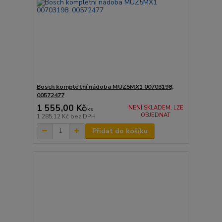
Bosch kompletní nádoba MUZ5MX1 00703198,
00572477
1 555,00 Kč
NENÍ SKLADEM, LZE
/
ks
OBJEDNAT
1 285,12 Kč
bez DPH
Přidat do košíku