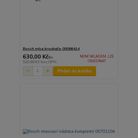
Bosch mísa krouhače 00086414
630,00 Kč
NENÍ SKLADEM, LZE
/
ks
OBJEDNAT
520,66 Kč
bez DPH
Přidat do košíku