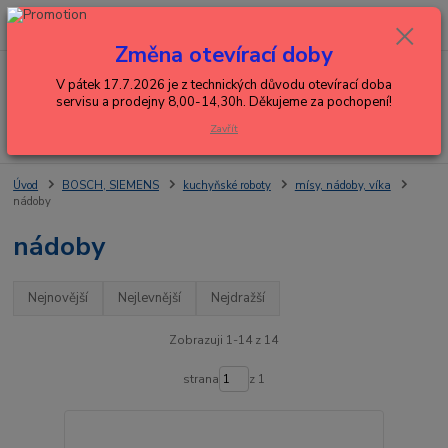
0
ks
+420 602 288 130
CZK
za
0,00 Kč
(Po-Pá, 8-15 hod.)
Změna otevírací doby
Menu
V pátek 17.7.2026 je z technických důvodu otevírací doba
servisu a prodejny 8,00-14,30h. Děkujeme za pochopení!
Zavřít
Hledat
Úvod
BOSCH, SIEMENS
kuchyňské roboty
mísy, nádoby, víka
nádoby
nádoby
Nejnovější
Nejlevnější
Nejdražší
Zobrazuji 1-14 z 14
strana
z 1