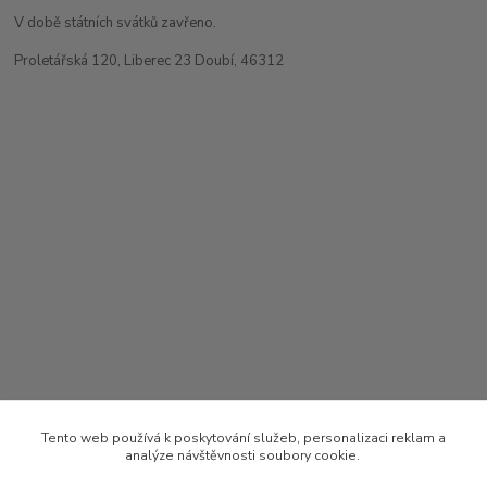
V době státních svátků zavřeno.
Proletářská 120, Liberec 23 Doubí, 46312
Tento web používá k poskytování služeb, personalizaci reklam a
analýze návštěvnosti soubory cookie.