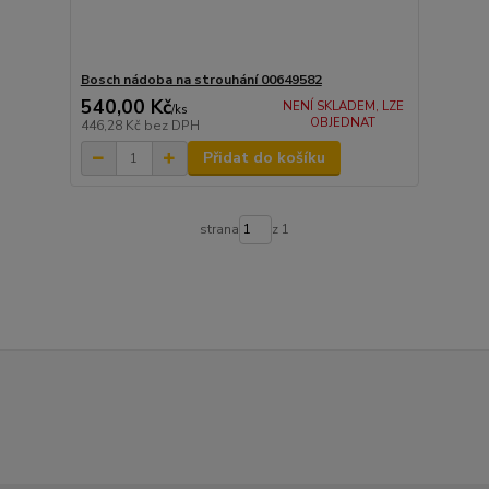
Bosch nádoba na strouhání 00649582
540,00 Kč
NENÍ SKLADEM, LZE
/
ks
OBJEDNAT
446,28 Kč
bez DPH
Přidat do košíku
strana
z 1