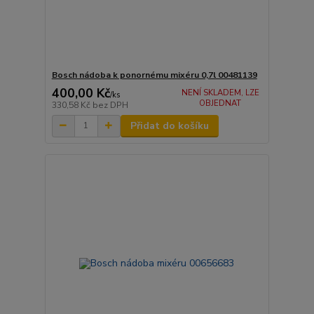
Bosch nádoba k ponornému mixéru 0,7l 00481139
400,00 Kč
NENÍ SKLADEM, LZE
/
ks
OBJEDNAT
330,58 Kč
bez DPH
Přidat do košíku