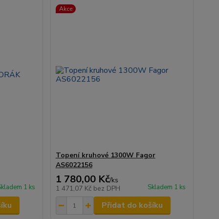
Akce
Topení kruhové 1300W Fagor
AS6022156
1 780,00 Kč
/
ks
Skladem 1 ks
Skladem 1 ks
1 471,07 Kč
bez DPH
šíku
Přidat do košíku