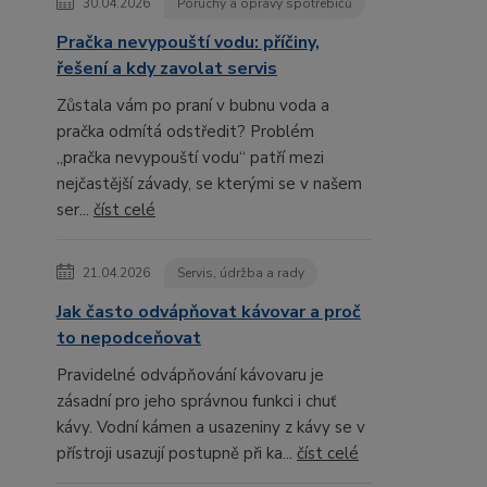
30.04.2026
Poruchy a opravy spotřebičů
Pračka nevypouští vodu: příčiny,
řešení a kdy zavolat servis
Zůstala vám po praní v bubnu voda a
pračka odmítá odstředit? Problém
„pračka nevypouští vodu“ patří mezi
nejčastější závady, se kterými se v našem
ser...
číst celé
21.04.2026
Servis, údržba a rady
Jak často odvápňovat kávovar a proč
to nepodceňovat
Pravidelné odvápňování kávovaru je
zásadní pro jeho správnou funkci i chuť
kávy. Vodní kámen a usazeniny z kávy se v
přístroji usazují postupně při ka...
číst celé