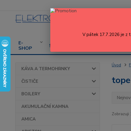
V pátek 17.7.2026 je z 
E-
CENÍK
PROD
SERVIS
SHOP
SERVISU
SPOT
Úvod
KÁVA A TERMOHRNKY
tope
ČISTIČE
BOJLERY
Nejnově
AKUMULAČNÍ KAMNA
Zobrazuji 
AMICA