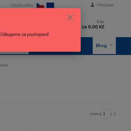
Přihlášení
 si rady? Zavolejte.
0
ks
 602 288 130
za
0,00 Kč
, 8-15 hod.)
. Děkujeme za pochopení!
OBJEDNÁNÍ
Blog
OPRAVY
ělesa
strana
z 1