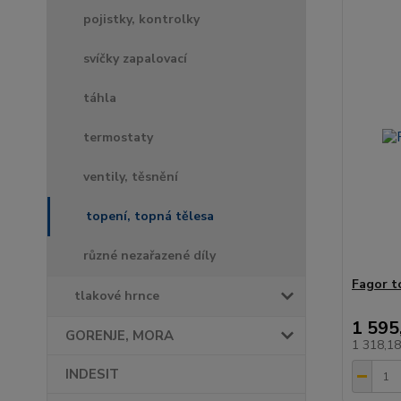
pojistky, kontrolky
svíčky zapalovací
táhla
termostaty
ventily, těsnění
topení, topná tělesa
různé nezařazené díly
Fagor t
tlakové hrnce
1 595
GORENJE, MORA
1 318,1
INDESIT