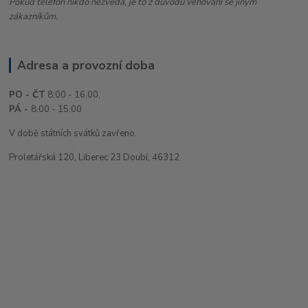
Pokud telefon nikdo nezvedá, je to z důvodu věnování se jiným
zákazníkům.
Adresa a provozní doba
PO - ČT
8:00 - 16.00,
PÁ -
8.00 - 15.00
V době státních svátků zavřeno.
Proletářská 120, Liberec 23 Doubí, 46312