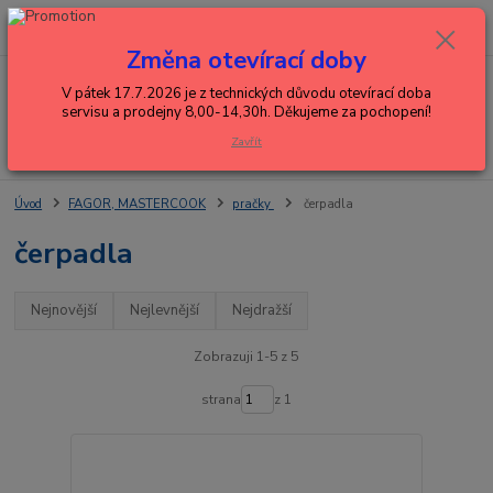
0
ks
+420 602 288 130
CZK
za
0,00 Kč
(Po-Pá, 8-15 hod.)
Změna otevírací doby
Menu
V pátek 17.7.2026 je z technických důvodu otevírací doba
servisu a prodejny 8,00-14,30h. Děkujeme za pochopení!
Zavřít
Hledat
Úvod
FAGOR, MASTERCOOK
pračky
čerpadla
čerpadla
Nejnovější
Nejlevnější
Nejdražší
Zobrazuji 1-5 z 5
strana
z 1