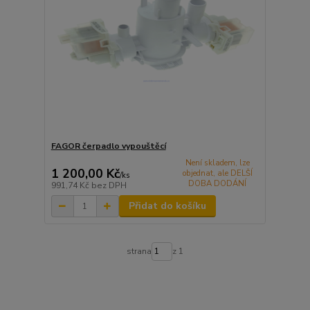
FAGOR čerpadlo vypouštěcí
Není skladem, lze
1 200,00 Kč
objednat, ale DELŠÍ
/
ks
DOBA DODÁNÍ
991,74 Kč
bez DPH
Přidat do košíku
strana
z 1