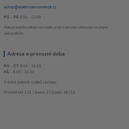
eshop@elektroservismencik.cz
PO - PÁ
8:00 - 12.00
Pokud telefon nikdo nezvedá, je to z důvodu věnování se jiným
zákazníkům.
Adresa a provozní doba
PO - ČT
8:00 - 16.00,
PÁ -
8.00 - 15.00
V době státních svátků zavřeno.
Proletářská 120, Liberec 23 Doubí, 46312