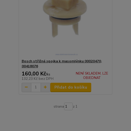
Bosch střižná spojka k masomlýnku 00020470,
00418076
160,00 Kč
NENÍ SKLADEM, LZE
/
ks
OBJEDNAT
132,23 Kč
bez DPH
Přidat do košíku
strana
z 1