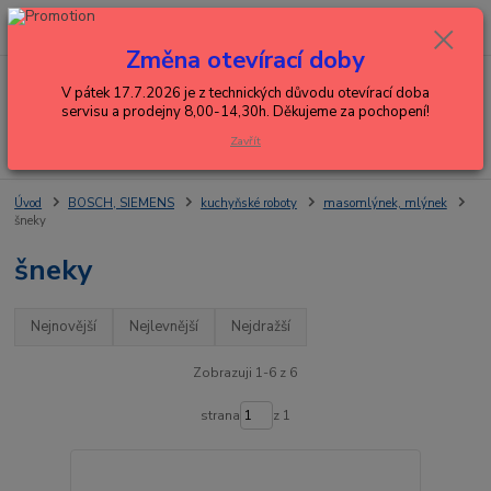
0
ks
+420 602 288 130
CZK
za
0,00 Kč
(Po-Pá, 8-15 hod.)
Změna otevírací doby
Menu
V pátek 17.7.2026 je z technických důvodu otevírací doba
servisu a prodejny 8,00-14,30h. Děkujeme za pochopení!
Zavřít
Hledat
Úvod
BOSCH, SIEMENS
kuchyňské roboty
masomlýnek, mlýnek
šneky
šneky
Nejnovější
Nejlevnější
Nejdražší
Zobrazuji 1-6 z 6
strana
z 1