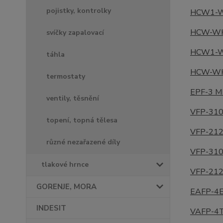
pojistky, kontrolky
HCW1-
W
HCW-
WH
svíčky zapalovací
HCW1-
W
táhla
HCW-
WH
termostaty
EPF-3 M
ventily, těsnění
VFP-310
topení, topná tělesa
VFP-212
různé nezařazené díly
VFP-31
tlakové hrnce
VFP-21
GORENJE, MORA
EAFP-4E
INDESIT
VAFP-4T