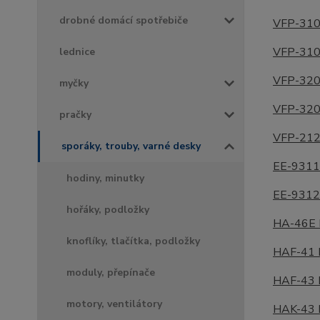
drobné domácí spotřebiče
VFP-31
VFP-31
lednice
VFP-32
myčky
VFP-32
pračky
VFP-21
sporáky, trouby, varné desky
EE-931
hodiny, minutky
EE-931
hořáky, podložky
HA-46E
knoflíky, tlačítka, podložky
HAF-41
moduly, přepínače
HAF-43
motory, ventilátory
HAK-43