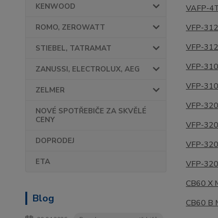
KENWOOD
VAFP-4
ROMO, ZEROWATT
V
FP-312
VFP-31
STIEBEL, TATRAMAT
VFP-31
ZANUSSI, ELECTROLUX, AEG
VFP-31
ZELMER
VFP-32
NOVÉ SPOTŘEBIČE ZA SKVĚLÉ
CENY
VFP-320
DOPRODEJ
VFP-32
ETA
VFP-32
CB60 X
Blog
CB60 B