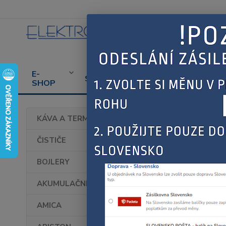
E-
CENÍK
PROD
SERVIS
SHOP
SERVISU
SPOT
Úvod
KÁVA A TERMOHRNKY
FAG
ČISTIČE
BOJLERY
AKUMULAČNÍ KAMNA
AMICA