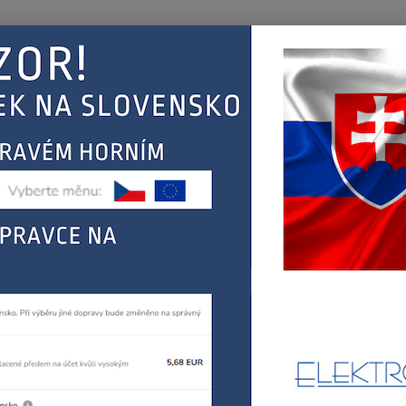
Nevíte
Hledat
+420
(Po-Pá
EJ
KONTAKT
ŘEBIČŮ
FAGOR, MASTERCOOK
sporáky, trouby, varné desky
FAGOR PODLO
OR PODLOŽKA POD KNOFLÍK
C20
FAGOR
TYPY 
DESKY
DESKY
DESKY