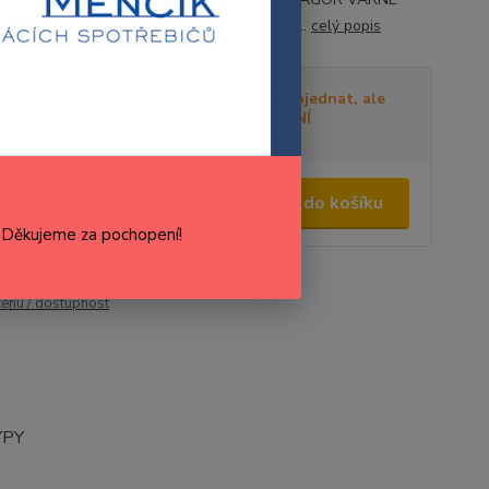
 HA-46E FAGOR TROUBY - PŘÍSL. HAF-41...
celý popis
tupnost
Není skladem, lze objednat, ale
DELŠÍ DOBA DODÁNÍ
,00 Kč
/
ks
Přidat do košíku
46 Kč
bez DPH
. Děkujeme za pochopení!
roduktu:
C20H002B6
Výrobce:
Fagor
cenu / dostupnost
YPY