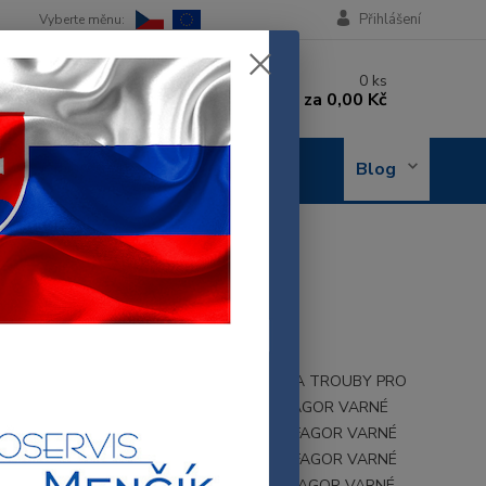
Přihlášení
 si rady? Zavolejte.
0
ks
 602 288 130
za
0,00 Kč
, 8-15 hod.)
OBJEDNÁNÍ
Blog
OPRAVY
ŽKA POD KNOFLÍK
H002B6
 PODLOŽKA POD KNOFLÍK VARNÉ DESKY A TROUBY PRO
VFP-212 FAGOR VARNÉ DESKY VFP-310 FAGOR VARNÉ
 VFP-310 FAGOR VARNÉ DESKY VFP-320 FAGOR VARNÉ
 VFP-320 FAGOR VARNÉ DESKY VFP-212 FAGOR VARNÉ
 EE-9311 FAGOR VARNÉ DESKY EE-9312 FAGOR VARNÉ