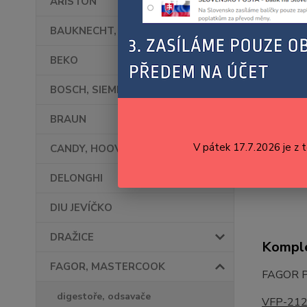
ARISTON
BAUKNECHT, WHIRLPOOL
BEKO
BOSCH, SIEMENS
BRAUN
V pátek 17.7.2026 je z 
CANDY, HOOVER
DELONGHI
DIU JEVÍČKO
DRAŽICE
Komple
FAGOR, MASTERCOOK
FAGOR 
digestoře, odsavače
VFP-21