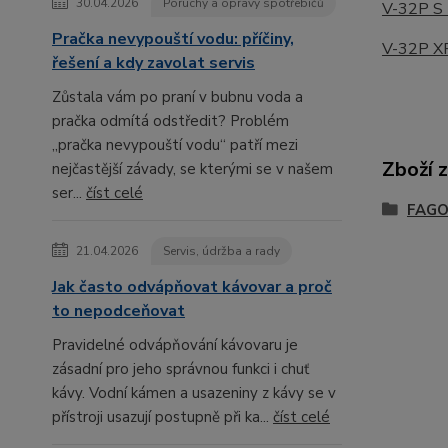
30.04.2026
Poruchy a opravy spotřebičů
V-32P S
Pračka nevypouští vodu: příčiny,
V-32P X
řešení a kdy zavolat servis
Zůstala vám po praní v bubnu voda a
pračka odmítá odstředit? Problém
„pračka nevypouští vodu“ patří mezi
Zboží 
nejčastější závady, se kterými se v našem
ser...
číst celé
FAGO
21.04.2026
Servis, údržba a rady
Jak často odvápňovat kávovar a proč
to nepodceňovat
Pravidelné odvápňování kávovaru je
zásadní pro jeho správnou funkci i chuť
kávy. Vodní kámen a usazeniny z kávy se v
přístroji usazují postupně při ka...
číst celé