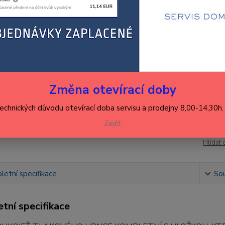
MULTI
ventil 
Dos
Změna otevírací doby
72
595
technických důvodu otevírací doba servisu a prodejny 8,00-14,30h
Zavřít
Číslo p
Hlídat 
etní specifikace
Sou
tní specifikace