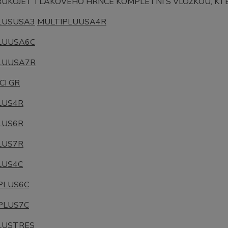
RUKOJEŤ TLAKOVÉHO HRNCE KOMPLETNÍ S VLOŽKOU, KT
LUSUSA3
MULTIPLUUSA4R
LUUSA6C
LUUSA7R
CI GR
LUS4R
LUS6R
LUS7R
LUS4C
PLUS6C
PLUS7C
LUSTRES