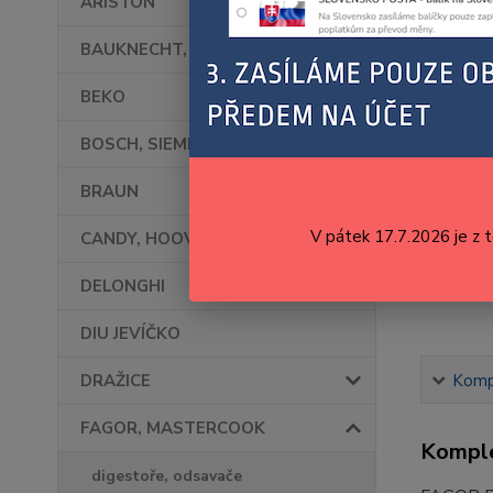
ARISTON
BAUKNECHT, WHIRLPOOL
BEKO
BOSCH, SIEMENS
BRAUN
V pátek 17.7.2026 je z 
CANDY, HOOVER
DELONGHI
DIU JEVÍČKO
DRAŽICE
Kompl
FAGOR, MASTERCOOK
Komple
digestoře, odsavače