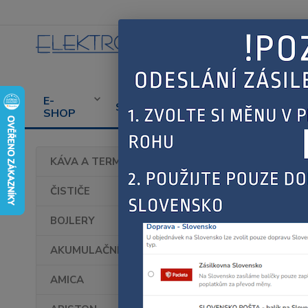
E-
CENÍK
PROD
SERVIS
SHOP
SERVISU
SPOT
Úvod
KÁVA A TERMOHRNKY
FAG
ČISTIČE
BOJLERY
AKUMULAČNÍ KAMNA
AMICA