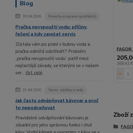
Blog
30.04.2026
Poruchy a opravy spotřebičů
Pračka nevypouští vodu: příčiny,
řešení a kdy zavolat servis
Zůstala vám po praní v bubnu voda a
FAGOR 
pračka odmítá odstředit? Problém
205,0
„pračka nevypouští vodu“ patří mezi
169,42 
nejčastější závady, se kterými se v našem
ser...
číst celé
21.04.2026
Servis, údržba a rady
Jak často odvápňovat kávovar a proč
to nepodceňovat
Zboží 
Pravidelné odvápňování kávovaru je
zásadní pro jeho správnou funkci i chuť
FAGO
kávy. Vodní kámen a usazeniny z kávy se v