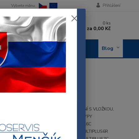
Přihlášení
 si rady? Zavolejte.
0
ks
 602 288 130
za
0,00 Kč
, 8-15 hod.)
OBJEDNÁNÍ
Blog
OPRAVY
HO HRNCE
RNCE
803971
 RUKOJEŤ TLAKOVÉHO HRNCE KOMPLETNÍ S VLOŽKOU,
 NELZE OBJEDNAT SAMOSTATNĚ, PRO TYPY
PLUSUSA3 MULTIPLUUSA4R MULTIPLUUSA6C
PLUUSA7R COMBI ECI GR MULTIPLUS4R MULTIPLUS6R
PLUS7R MULTIPLUS4C OMULTIPLUS6C OMULTIPLUS7C