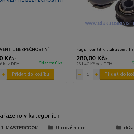
VENTIL BEZPEČNOSTNÍ
Fagor ventil k tlakovému hr
0 Kč
280,00 Kč
/
ks
/
ks
Skladem 6 ks
S
Kč
bez DPH
231,40 Kč
bez DPH
Přidat do košíku
Přidat do ko
zařazeno v kategoriích
R, MASTERCOOK
tlakové hrnce
drža