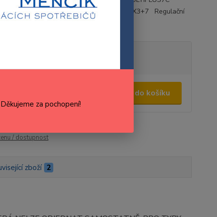
PLUSTRES MPLUS6RAUSTRA MPLUSDELUX3+7 Regulační
(M5...
celý popis
tupnost
Skladem 2 ks
0,00 Kč
/
ks
Přidat do košíku
,04 Kč
bez DPH
. Děkujeme za pochopení!
roduktu:
M18803971
Výrobce:
Fagor
cenu / dostupnost
visející zboží
2