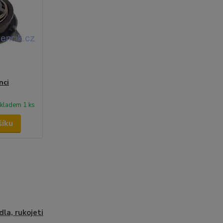
nci
kladem 1 ks
šíku
dla, rukojeti