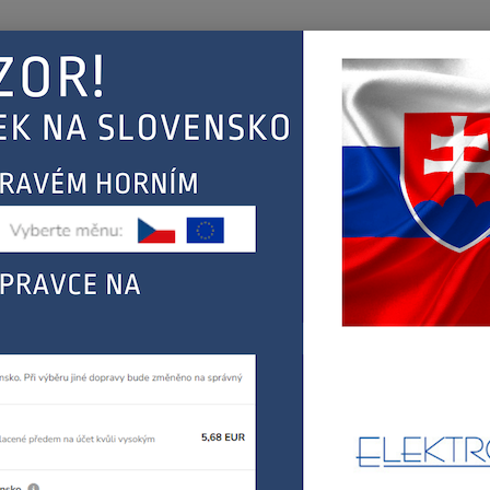
Nevíte
Hledat
+420
(Po-Pá
EJ
KONTAKT
ŘEBIČŮ
FAGOR, MASTERCOOK
tlakové hrnce
FAGOR - RUKOJEŤ TLAKOVÉ
OR - RUKOJEŤ TLAKOVÉHO H
M18
FAGOR
KTERÁ
MULTI
MULTI
MULTI