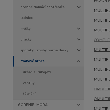
FAGOR 
drobné domácí spotřebiče
MULTIP
lednice
MULTIP
myčky
MULTIP
pračky
COMBI E
MULTIP
sporáky, trouby, varné desky
MULTIP
tlakové hrnce
MULTIP
držadla, rukojeti
MULTIP
ventily
OMULTI
těsnění
OMULTI
GORENJE, MORA
MULTIP