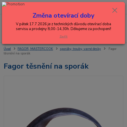
0
ks
+420 602 288 130
CZK
za
0,00 Kč
(Po-Pá, 8-15 hod.)
Změna otevírací doby
Menu
V pátek 17.7.2026 je z technických důvodu otevírací doba
servisu a prodejny 8,00-14,30h. Děkujeme za pochopení!
Hledat
Zavřít
Úvod
FAGOR, MASTERCOOK
sporáky, trouby, varné desky
Fagor
těsnění na sporák
Fagor těsnění na sporák