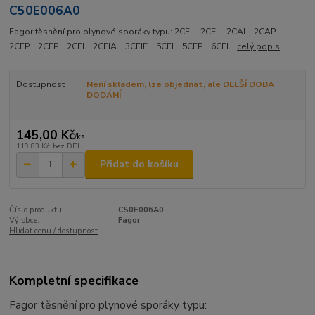
C50E006A0
Fagor těsnění pro plynové sporáky typu: 2CFI... 2CEI... 2CAI... 2CAP...
2CFP... 2CEP... 2CFI... 2CFIA... 3CFIE... 5CFI... 5CFP... 6CFI...
celý popis
Dostupnost
Není skladem, lze objednat, ale DELŠÍ DOBA
DODÁNÍ
145,00 Kč
/
ks
119,83 Kč
bez DPH
Přidat do košíku
Číslo produktu:
C50E006A0
Výrobce:
Fagor
Hlídat cenu / dostupnost
Kompletní specifikace
Fagor těsnění pro plynové sporáky typu: