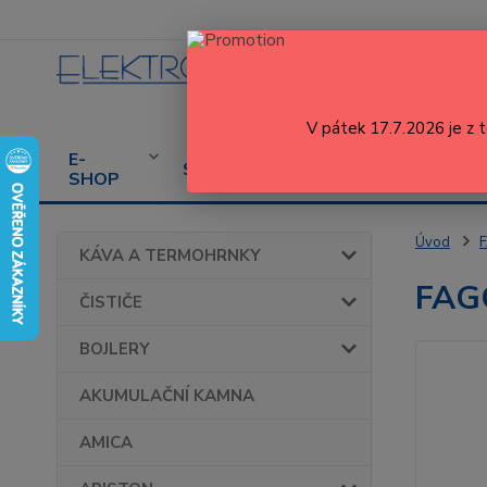
V pátek 17.7.2026 je z 
E-
CENÍK
PROD
SERVIS
SHOP
SERVISU
SPOT
Úvod
KÁVA A TERMOHRNKY
FAG
ČISTIČE
BOJLERY
AKUMULAČNÍ KAMNA
AMICA