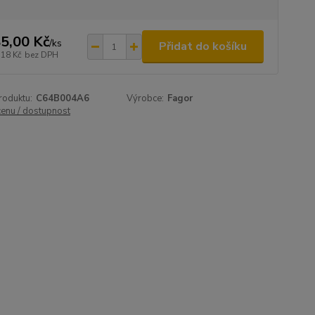
5,00 Kč
/
ks
Přidat do košíku
,18 Kč
bez DPH
roduktu:
C64B004A6
Výrobce:
Fagor
cenu / dostupnost