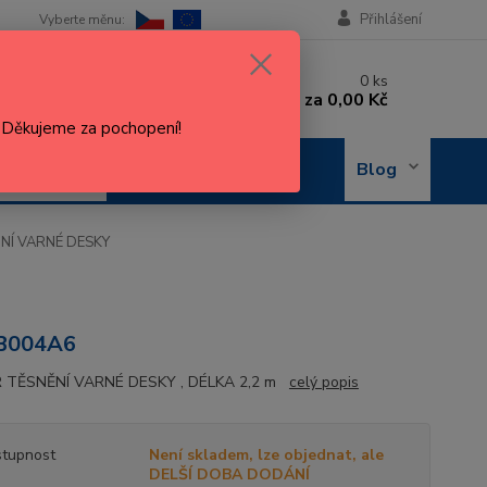
Přihlášení
 si rady? Zavolejte.
0
ks
 602 288 130
za
0,00 Kč
, 8-15 hod.)
. Děkujeme za pochopení!
OBJEDNÁNÍ
Blog
OPRAVY
NÍ VARNÉ DESKY
B004A6
 TĚSNĚNÍ VARNÉ DESKY , DÉLKA 2,2 m
celý popis
tupnost
Není skladem, lze objednat, ale
DELŠÍ DOBA DODÁNÍ