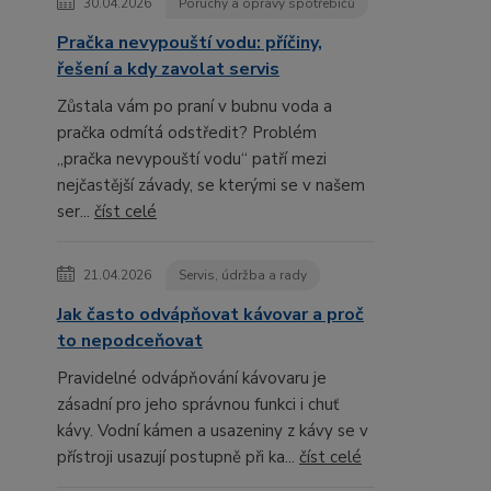
30.04.2026
Poruchy a opravy spotřebičů
Pračka nevypouští vodu: příčiny,
řešení a kdy zavolat servis
Zůstala vám po praní v bubnu voda a
pračka odmítá odstředit? Problém
„pračka nevypouští vodu“ patří mezi
nejčastější závady, se kterými se v našem
ser...
číst celé
21.04.2026
Servis, údržba a rady
Jak často odvápňovat kávovar a proč
to nepodceňovat
Pravidelné odvápňování kávovaru je
zásadní pro jeho správnou funkci i chuť
kávy. Vodní kámen a usazeniny z kávy se v
přístroji usazují postupně při ka...
číst celé