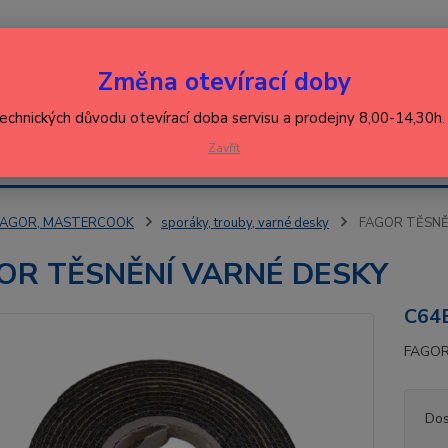
Nevíte
Změna otevírací doby
Hledat
+420
(Po-Pá
technických důvodu otevírací doba servisu a prodejny 8,00-14,30h
EJ
Zavřít
KONTAKT
ŘEBIČŮ
FAGOR, MASTERCOOK
sporáky, trouby, varné desky
FAGOR TĚSNĚ
OR TĚSNĚNÍ VARNÉ DESKY
C64
FAGOR
Dos