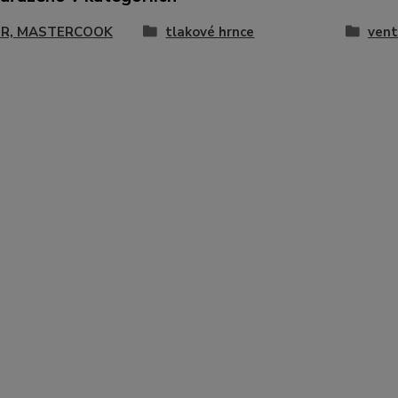
R, MASTERCOOK
tlakové hrnce
vent