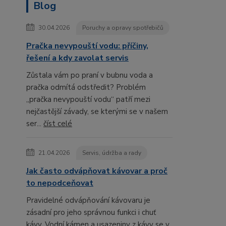
Blog
30.04.2026
Poruchy a opravy spotřebičů
Pračka nevypouští vodu: příčiny,
řešení a kdy zavolat servis
Zůstala vám po praní v bubnu voda a
pračka odmítá odstředit? Problém
„pračka nevypouští vodu“ patří mezi
nejčastější závady, se kterými se v našem
ser...
číst celé
21.04.2026
Servis, údržba a rady
Jak často odvápňovat kávovar a proč
to nepodceňovat
Pravidelné odvápňování kávovaru je
zásadní pro jeho správnou funkci i chuť
kávy. Vodní kámen a usazeniny z kávy se v