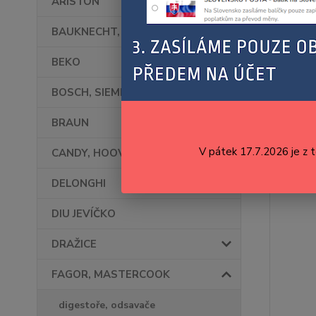
ARISTON
BAUKNECHT, WHIRLPOOL
BEKO
BOSCH, SIEMENS
BRAUN
V pátek 17.7.2026 je z 
CANDY, HOOVER
DELONGHI
DIU JEVÍČKO
DRAŽICE
FAGOR, MASTERCOOK
digestoře, odsavače