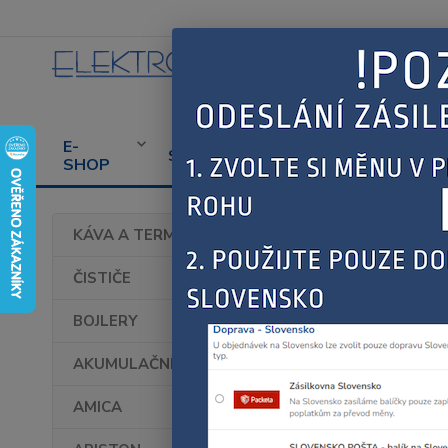
E-
CENÍK
PROD
SERVIS
SHOP
SERVISU
SPOT
Úvod
KÁVA A TERMOHRNKY
FAG
ČISTIČE
BOJLERY
AKUMULAČNÍ KAMNA
AMICA