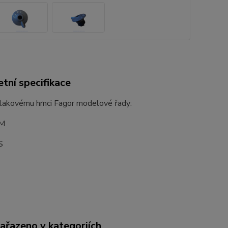
tní specifikace
tlakovému hrnci Fagor modelové řady:
M
S
zařazeno v kategoriích