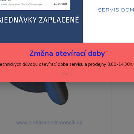
34
285
Číslo
produkt
Změna otevírací doby
Výrobc
technických důvodu otevírací doba servisu a prodejny 8,00-14,30h
Zavřít