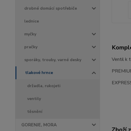
drobné domácí spotřebiče
lednice
myčky
Komple
pračky
Ventil k 
sporáky, trouby, varné desky
PREMIU
tlakové hrnce
EXPRES
držadla, rukojeti
ventily
těsnění
GORENJE, MORA
Zboží 