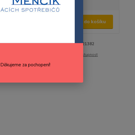
5,00 Kč
/
ks
Přidat do košíku
,12 Kč
bez DPH
U58A01518,
EAN kód:
AS0021382
u:
AS0021382, M5P00152
e:
Fagor
Hlídat cenu / dostupnost
. Děkujeme za pochopení!