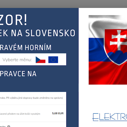
Nevíte
Hledat
+420
(Po-Pá
EJ
KONTAKT
ŘEBIČŮ
FAGOR, MASTERCOOK
tlakové hrnce
FAGOR VENTIL K TLAKOVÉM
OR VENTIL K TLAKOVÉMU HRN
U58
Ventil
celý p
Dos