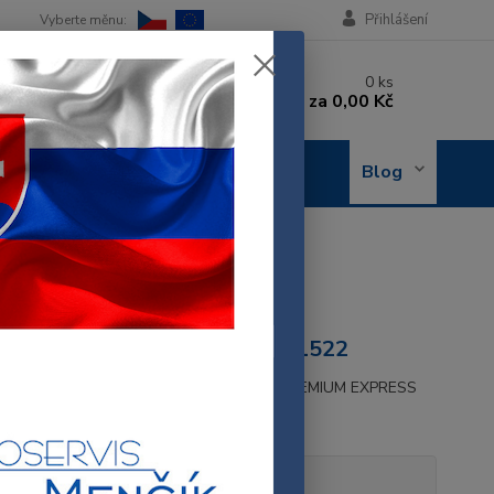
Přihlášení
 si rady? Zavolejte.
0
ks
 602 288 130
za
0,00 Kč
, 8-15 hod.)
OBJEDNÁNÍ
Blog
OPRAVY
U HRNCI
CI
A01518, AS0021382, M5P001522
 k tlakovému hrnci Fagor modelové řady: PREMIUM EXPRESS
opis
tupnost
Skladem 7 ks