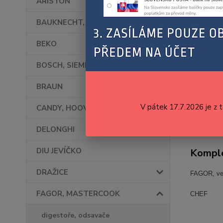
ARISTON
BAUKNECHT, WHIRLPOOL
BEKO
BOSCH, SIEMENS
BRAUN
V pátek 17.7.2026 je z 
CANDY, HOOVER
DELONGHI
DIU JEVÍČKO
Komple
DRAŽICE
FAGOR, ven
FAGOR, MASTERCOOK
CHEF
digestoře, odsavače