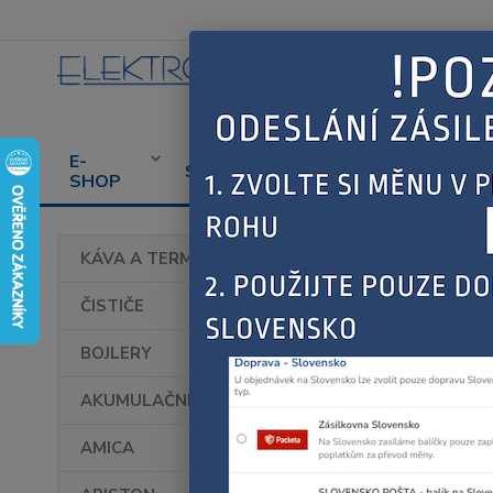
E-
CENÍK
PROD
SERVIS
SHOP
SERVISU
SPOT
Úvod
KÁVA A TERMOHRNKY
FAG
ČISTIČE
BOJLERY
AKUMULAČNÍ KAMNA
AMICA