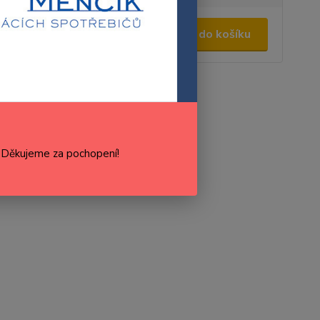
9,00 Kč
/
ks
Přidat do košíku
,04 Kč
bez DPH
roduktu:
AS0013179
Výrobce:
Fagor
cenu / dostupnost
. Děkujeme za pochopení!