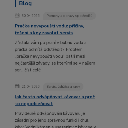
Blog
30.04.2026
Poruchy a opravy spotřebičů
Pračka nevypouští vodu: příčiny,
řešení a kdy zavolat servis
Zůstala vám po praní v bubnu voda a
pračka odmítá odstředit? Problém
„pračka nevypouští vodu“ patří mezi
nejčastější závady, se kterými se v našem
ser...
číst celé
21.04.2026
Servis, údržba a rady
Jak často odvápňovat kávovar a proč
to nepodceňovat
Pravidelné odvápňování kávovaru je
zásadní pro jeho správnou funkci i chuť
kávy. Vodní kámen a usazeniny z kávy se v