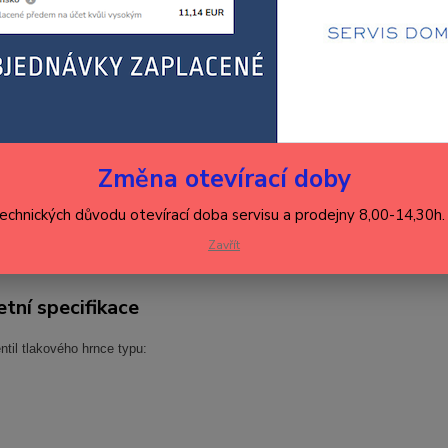
59
495
Číslo p
Hlídat 
Změna otevírací doby
technických důvodu otevírací doba servisu a prodejny 8,00-14,30h
Zavřít
tní specifikace
til tlakového hrnce typu: