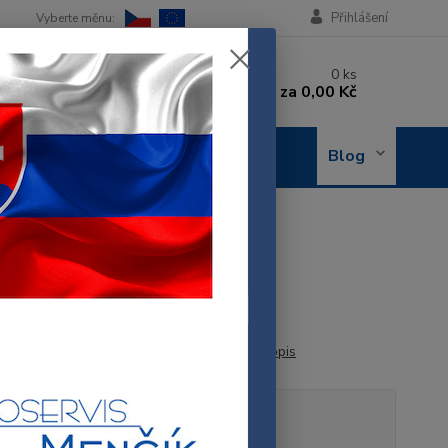
Přihlášení
 si rady? Zavolejte.
0
ks
 602 288 130
za
0,00 Kč
, 8-15 hod.)
OBJEDNÁNÍ
Blog
OPRAVY
 HRNCE
E
013179
 ventil tlakového hrnce typu: CHEF
celý popis
tupnost
Skladem 1 ks