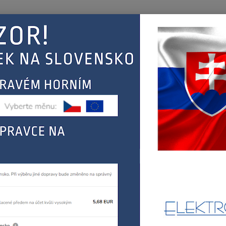
Nevíte
Hledat
+420
(Po-Pá
EJ
KONTAKT
ŘEBIČŮ
FAGOR, MASTERCOOK
tlakové hrnce
FAGOR VENTIL TLAKOVÉHO
OR VENTIL TLAKOVÉHO HRNC
AS0
FAGOR,
Dos