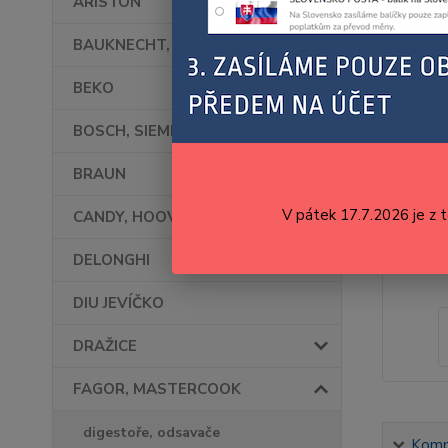
ARISTON
BAUKNECHT, WHIRLPOOL
BEKO
BOSCH, SIEMENS
BRAUN
V pátek 17.7.2026 je z 
CANDY, HOOVER
DELONGHI
DIU JEVÍČKO
DRAŽICE
FAGOR, MASTERCOOK
digestoře, odsavače
Kompl