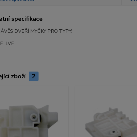
tní specifikace
ÁVĚS DVEŘÍ MYČKY PRO TYPY:
F...LVF
jící zboží
2