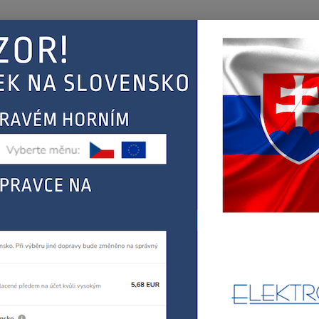
Nevíte
Hledat
+420
(Po-Pá
EJ
KONTAKT
ŘEBIČŮ
FAGOR, MASTERCOOK
myčky
FAGOR ZÁVĚS DVEŘÍ MYČKY
OR ZÁVĚS DVEŘÍ MYČKY
VC4
FAGOR 
Dos