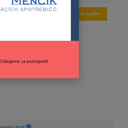
9,00 Kč
/
ks
Přidat do košíku
,20 Kč
bez DPH
roduktu:
VC4B000F8
Výrobce:
Fagor
cenu / dostupnost
. Děkujeme za pochopení!
visející zboží
2