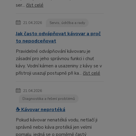
ser...
číst celé
21.04.2026
Servis, údržba a rady
Jak často odvápňovat kávovar a proč
to nepodceňovat
Pravidelné odvápňování kávovaru je
zásadní pro jeho správnou funkci i chuť
kávy. Vodní kámen a usazeniny z kávy se v
přístroji usazují postupně při ka...
číst celé
21.04.2026
Diagnostika a řešení problémů
☕ Kávovar neprotéká
Pokud kávovar nenatéká vodu, netlačí ji
správně nebo káva protéká jen velmi
pomalu, jedná se o poměrně častý