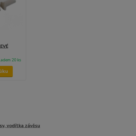
LEVÉ
ladem 20 ks
šíku
sy, vodítka závěsu