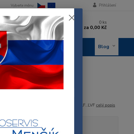
Přihlášení
 si rady? Zavolejte.
0
ks
 602 288 130
za
0,00 Kč
, 8-15 hod.)
OBJEDNÁNÍ
Blog
OPRAVY
B000F8
ZÁVĚS DVEŘÍ MYČKY PRO TYPY: LF/1 - 2LF...LVF
celý popis
tupnost
Skladem 1 ks