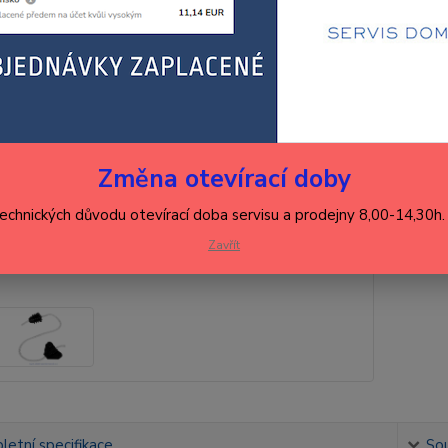
18
156
Číslo p
Hlídat 
Změna otevírací doby
technických důvodu otevírací doba servisu a prodejny 8,00-14,30h
Zavřít
etní specifikace
Sou