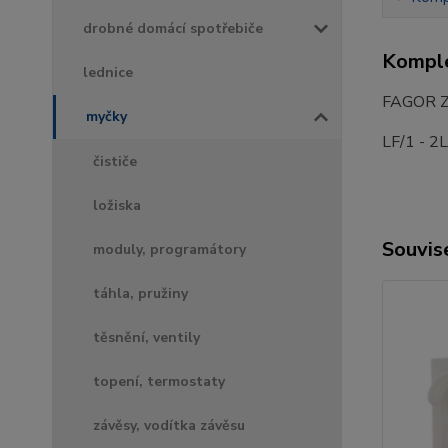
drobné domácí spotřebiče
Komple
lednice
FAGOR Z
myčky
LF/1 - 2L
čističe
ložiska
Souvise
moduly, programátory
táhla, pružiny
těsnění, ventily
topení, termostaty
závěsy, vodítka závěsu