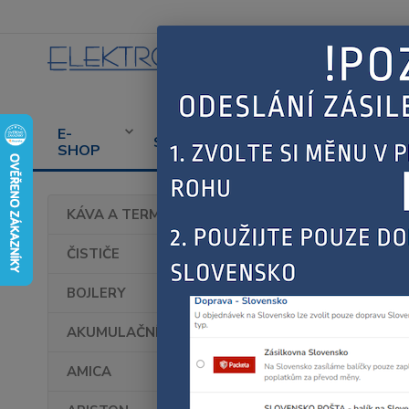
E-
CENÍK
PROD
SERVIS
SHOP
SERVISU
SPOT
Úvod
KÁVA A TERMOHRNKY
FAG
ČISTIČE
BOJLERY
AKUMULAČNÍ KAMNA
AMICA