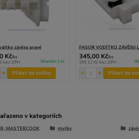
odítko závěsu pravé
FAGOR VODÍTKO ZÁVĚSU 
0 Kč
345,00 Kč
/
ks
/
ks
Skladem 1 ks
Sk
Kč
bez DPH
285,12 Kč
bez DPH
Přidat do košíku
Přidat do ko
zařazeno v kategoriích
R, MASTERCOOK
myčky
závě