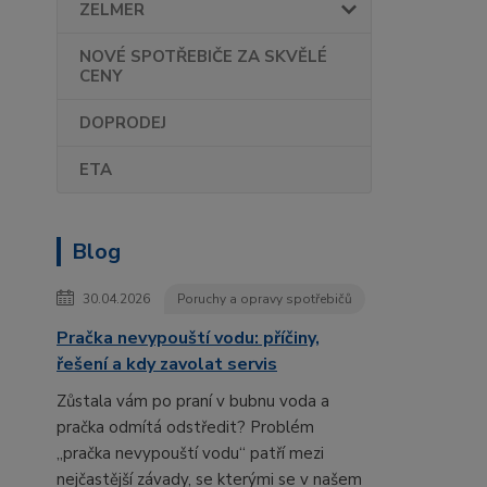
ZELMER
NOVÉ SPOTŘEBIČE ZA SKVĚLÉ
CENY
DOPRODEJ
ETA
Blog
30.04.2026
Poruchy a opravy spotřebičů
Pračka nevypouští vodu: příčiny,
řešení a kdy zavolat servis
Zůstala vám po praní v bubnu voda a
pračka odmítá odstředit? Problém
„pračka nevypouští vodu“ patří mezi
nejčastější závady, se kterými se v našem