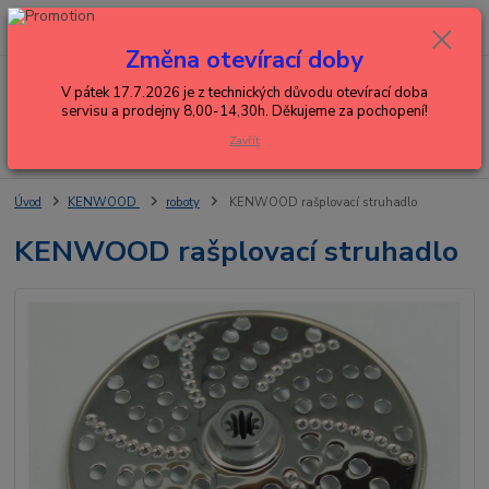
0
ks
+420 602 288 130
CZK
za
0,00 Kč
(Po-Pá, 8-15 hod.)
Změna otevírací doby
Menu
V pátek 17.7.2026 je z technických důvodu otevírací doba
servisu a prodejny 8,00-14,30h. Děkujeme za pochopení!
Zavřít
Hledat
Úvod
KENWOOD
roboty
KENWOOD rašplovací struhadlo
KENWOOD rašplovací struhadlo