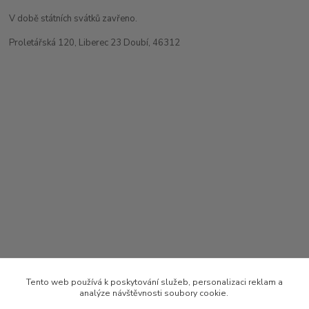
V době státních svátků zavřeno.
Proletářská 120, Liberec 23 Doubí, 46312
Tento web používá k poskytování služeb, personalizaci reklam a
analýze návštěvnosti soubory cookie.