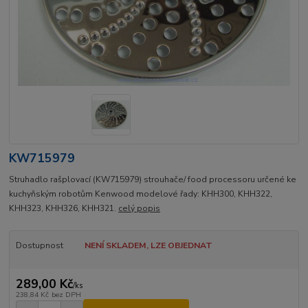
KW715979
Struhadlo rašplovací (KW715979) strouhače/ food processoru určené ke
kuchyňským robotům Kenwood modelové řady: KHH300, KHH322,
KHH323, KHH326, KHH321.
celý popis
Dostupnost
NENÍ SKLADEM, LZE OBJEDNAT
289,00 Kč
/
ks
238,84 Kč
bez DPH