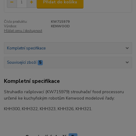
Přidat do košíku
Číslo produktu:
KW715979
Výrobce:
KENWOOD
Hlídat cenu / dostupnost
Kompletní specifikace
Související zboží
5
Kompletní specifikace
Struhadlo rašplovací (KW715979) strouhače/ food processoru
určené ke kuchyňským robotům Kenwood modelové řady:
KHH300, KHH322, KHH323, KHH326, KHH321.