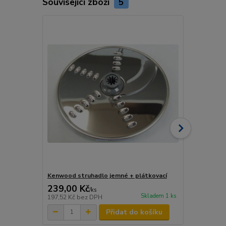
Související zboží
5
Kenwood struhadlo jemné + plátkovací
KENWOOD st
239,00 Kč
229,00 K
/
ks
Skladem 1 ks
197,52 Kč
bez DPH
189,26 Kč
be
Přidat do košíku