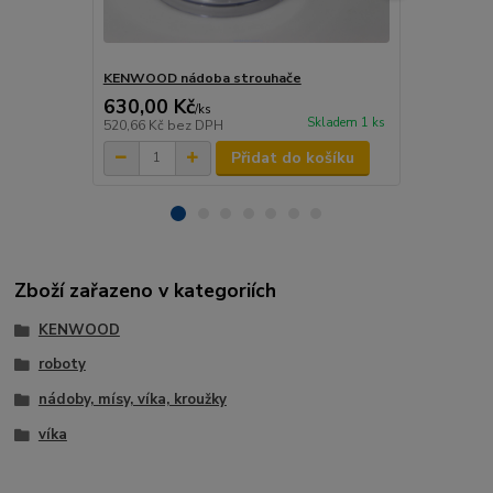
KENWOOD nádoba strouhače
KENWOOD šl
630,00 Kč
245,00 K
/
ks
Skladem 1 ks
520,66 Kč
bez DPH
202,48 Kč
be
Přidat do košíku
Zboží zařazeno v kategoriích
KENWOOD
roboty
nádoby, mísy, víka, kroužky
víka