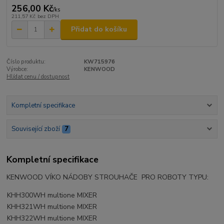
256,00 Kč
/
ks
211,57 Kč
bez DPH
Přidat do košíku
Číslo produktu:
KW715976
Výrobce:
KENWOOD
Hlídat cenu / dostupnost
Kompletní specifikace
Související zboží
7
Kompletní specifikace
KENWOOD VÍKO NÁDOBY STROUHAČE PRO ROBOTY TYPU:
KHH300WH multione MIXER
KHH321WH multione MIXER
KHH322WH multione MIXER