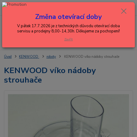
0
ks
+420 602 288 130
CZK
za
0,00 Kč
(Po-Pá, 8-15 hod.)
Změna otevírací doby
Menu
V pátek 17.7.2026 je z technických důvodu otevírací doba
servisu a prodejny 8,00-14,30h. Děkujeme za pochopení!
Zavřít
Hledat
Úvod
KENWOOD
roboty
KENWOOD víko nádoby strouhače
KENWOOD víko nádoby
strouhače