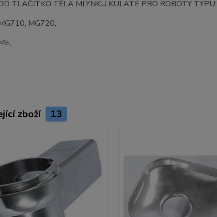
D TLAČÍTKO TĚLA MLÝNKU KULATÉ PRO ROBOTY TYPU:
MG710, MG720,
ME,
jící zboží
13