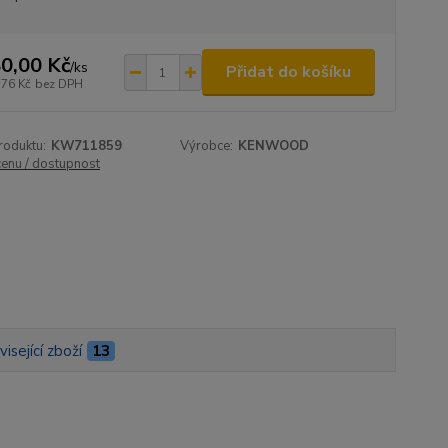
0,00 Kč
/
ks
Přidat do košíku
,76 Kč
bez DPH
roduktu:
KW711859
Výrobce:
KENWOOD
cenu / dostupnost
isející zboží
13