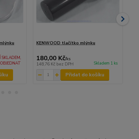
mlýnku
KENWOOD tlačítko mlýnku
KE
180,00 Kč
41
Í SKLADEM,
/
ks
 OBJEDNAT
Skladem 1 ks
148,76 Kč
bez DPH
33
šíku
Přidat do košíku