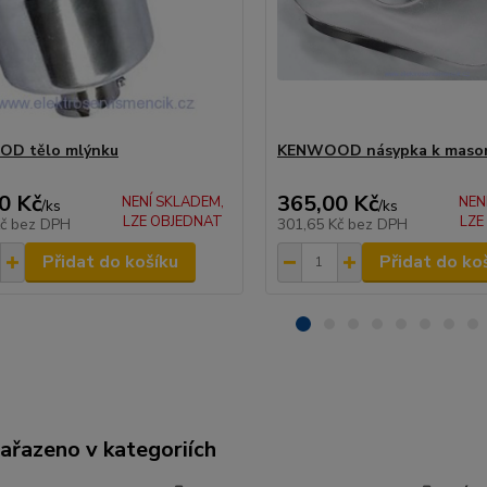
D tělo mlýnku
KENWOOD násypka k maso
0 Kč
365,00 Kč
NENÍ SKLADEM,
NEN
/
ks
/
ks
LZE OBJEDNAT
LZE
Kč
bez DPH
301,65 Kč
bez DPH
Přidat do košíku
Přidat do ko
zařazeno v kategoriích