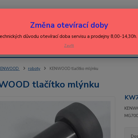
Nevíte
Změna otevírací doby
Hledat
+420
(Po-Pá
technických důvodu otevírací doba servisu a prodejny 8,00-14,30h
EJ
Zavřít
KONTAKT
ŘEBIČŮ
KENWOOD
roboty
KENWOOD tlačítko mlýnku
WOOD tlačítko mlýnku
KW7
KENWO
MG700
Dos