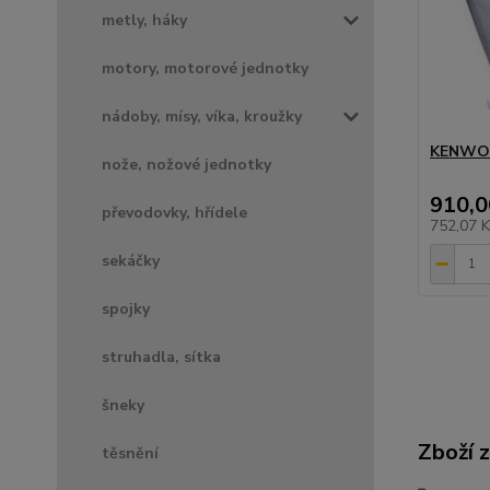
metly, háky
motory, motorové jednotky
nádoby, mísy, víka, kroužky
KENWOO
nože, nožové jednotky
910,0
převodovky, hřídele
752,07 
sekáčky
spojky
struhadla, sítka
šneky
Zboží 
těsnění