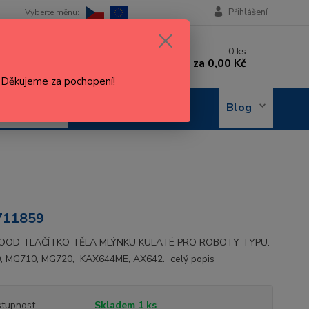
Přihlášení
 si rady? Zavolejte.
0
ks
 602 288 130
za
0,00 Kč
, 8-15 hod.)
. Děkujeme za pochopení!
OBJEDNÁNÍ
Blog
OPRAVY
11859
OD TLAČÍTKO TĚLA MLÝNKU KULATÉ PRO ROBOTY TYPU:
, MG710, MG720, KAX644ME, AX642.
celý popis
tupnost
Skladem 1 ks