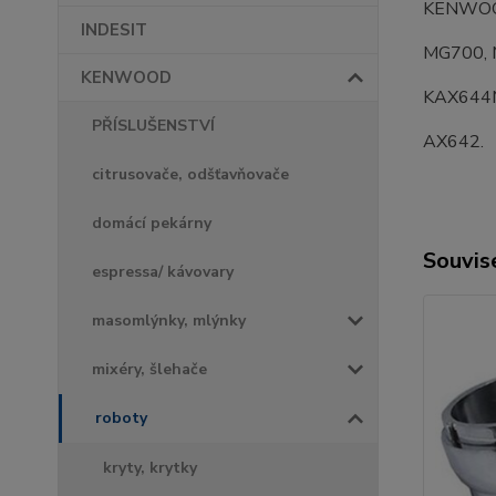
KENWOO
INDESIT
MG700, 
KENWOOD
KAX644
PŘÍSLUŠENSTVÍ
AX642.
citrusovače, odšťavňovače
domácí pekárny
Souvise
espressa/ kávovary
masomlýnky, mlýnky
mixéry, šlehače
roboty
kryty, krytky