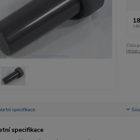
18
148
Číslo p
Hlídat 
etní specifikace
Souv
tní specifikace