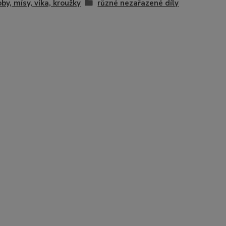
by, mísy, víka, kroužky
různé nezařazené díly