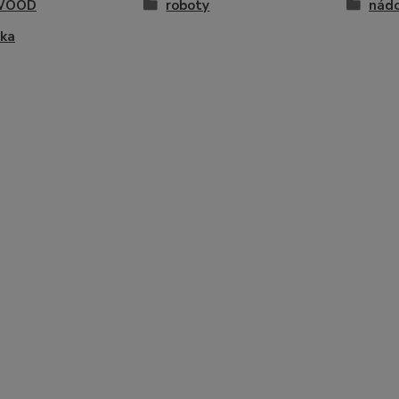
WOOD
roboty
nádo
tka