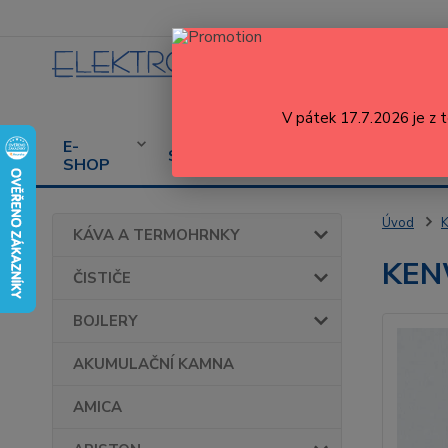
V pátek 17.7.2026 je z 
E-
CENÍK
PROD
SERVIS
SHOP
SERVISU
SPOT
Úvod
KÁVA A TERMOHRNKY
KEN
ČISTIČE
BOJLERY
AKUMULAČNÍ KAMNA
AMICA