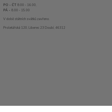
PO - ČT
8:00 - 16.00,
PÁ -
8.00 - 15.00
V době státních svátků zavřeno.
Proletářská 120, Liberec 23 Doubí, 46312