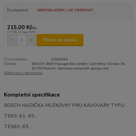
Dostupnost
NENÍ SKLADEM, LZE OBJEDNAT
215,00 Kč
/
ks
177,69 Kč
bez DPH
Přidat do košíku
Číslo produktu:
12004554
Výrobce:
BOSCH: BSH Hausgeräte GmbH, Carl-Wery-Straße 34,
81739 Munich, Germany www.bsh-group.com
Hlídat cenu / dostupnost
Kompletní specifikace
BOSCH HADIČKA MLÉKOVKY PRO KÁVOVARY TYPU:
TE60...61...65...
TES60...65...