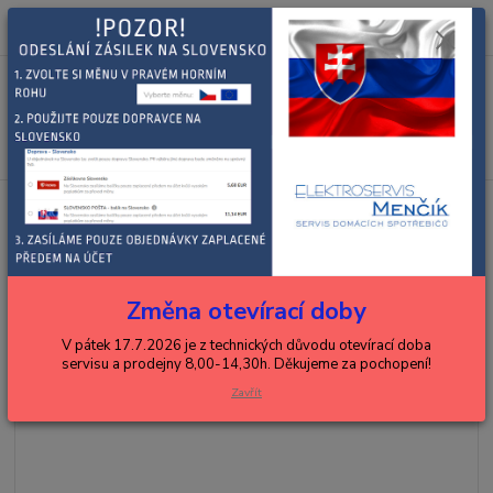
0
ks
+420 602 288 130
CZK
za
0,00 Kč
(Po-Pá, 8-15 hod.)
Menu
Hledat
Úvod
BOSCH, SIEMENS
espressa, kávovary, kávomlýnky
různé
náhradní díly
Bosch hadička mlékovky 12004554
Bosch hadička mlékovky
12004554
Změna otevírací doby
V pátek 17.7.2026 je z technických důvodu otevírací doba
servisu a prodejny 8,00-14,30h. Děkujeme za pochopení!
Zavřít