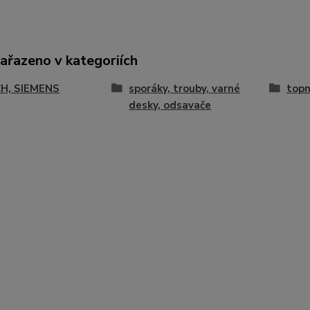
zařazeno v kategoriích
H, SIEMENS
sporáky, trouby, varné
topn
desky, odsavače