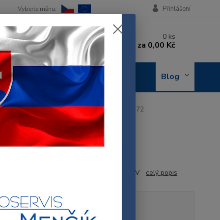
Přihlášení
 si rady? Zavolejte.
0
ks
 602 288 130
za
0,00 Kč
, 8-15 hod.)
OBJEDNÁNÍ
Blog
OPRAVY
sa
Bosch horní topné těleso trouby 00771772
771772
71772
 HORNÍ TOPENÍ TROUBY 2800W 220-240V
celý popis
tupnost
Není skladem