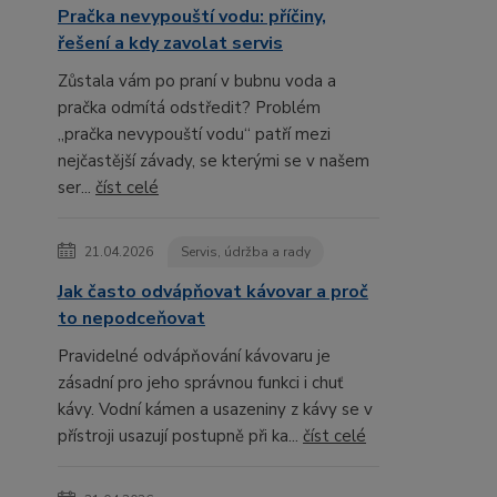
Pračka nevypouští vodu: příčiny,
řešení a kdy zavolat servis
Zůstala vám po praní v bubnu voda a
pračka odmítá odstředit? Problém
„pračka nevypouští vodu“ patří mezi
nejčastější závady, se kterými se v našem
ser...
číst celé
21.04.2026
Servis, údržba a rady
Jak často odvápňovat kávovar a proč
to nepodceňovat
Pravidelné odvápňování kávovaru je
zásadní pro jeho správnou funkci i chuť
kávy. Vodní kámen a usazeniny z kávy se v
přístroji usazují postupně při ka...
číst celé