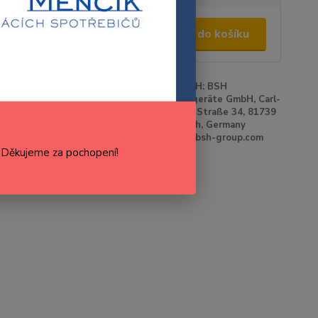
389,00 Kč
/
ks
Přidat do košíku
47,93 Kč
bez DPH
roduktu:
00771772
Výrobce:
BOSCH: BSH
Hausgeräte GmbH, Carl-
Wery-Straße 34, 81739
Munich, Germany
www.bsh-group.com
cenu / dostupnost
. Děkujeme za pochopení!