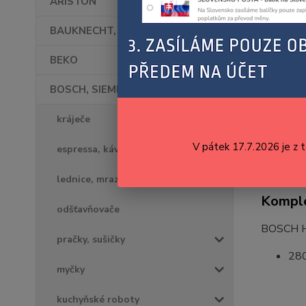
ARISTON
BAUKNECHT, WHIRLPOOL
BEKO
BOSCH, SIEMENS
kráječe
V pátek 17.7.2026 je z 
espressa, kávovary, kávomlýnky
lednice, mrazáky
Komple
odšťavňovače
BOSCH 
pračky, sušičky
28
myčky
kuchyňské roboty