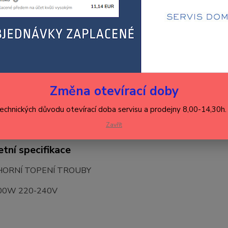
1 
1 1
Číslo p
Změna otevírací doby
Hlídat 
technických důvodu otevírací doba servisu a prodejny 8,00-14,30h
Zavřít
tní specifikace
HORNÍ TOPENÍ TROUBY
00W 220-240V