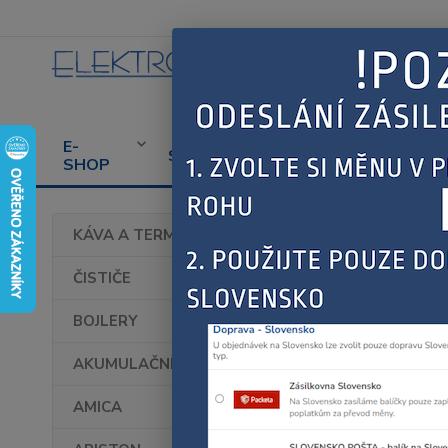
E-
CENÍK
PROD
SERVIS
SHOP
SERVISU
SPOT
Úvod
KÁVA A TERMOHRNKY
Bosc
ČISTIČE
BOJLERY
AKUMULAČNÍ KAMNA
AMICA