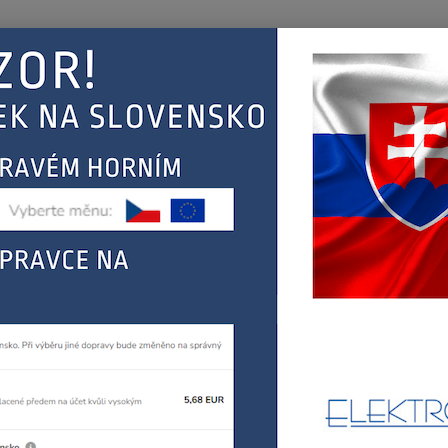
Nevíte
Hledat
+420
(Po-Pá
EJ
KONTAKT
ŘEBIČŮ
BOSCH, SIEMENS
sporáky, trouby, varné desky, odsavače
topná těle
h horní topné těleso trouby 00
007
BOSCH
Dos