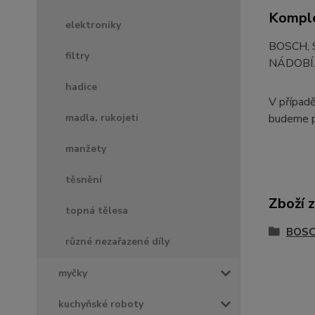
Komple
elektroniky
BOSCH, 
filtry
NÁDOBÍ.
hadice
V případě
budeme p
madla, rukojeti
manžety
těsnění
Zboží 
topná tělesa
BOSC
různé nezařazené díly
myčky
kuchyňské roboty