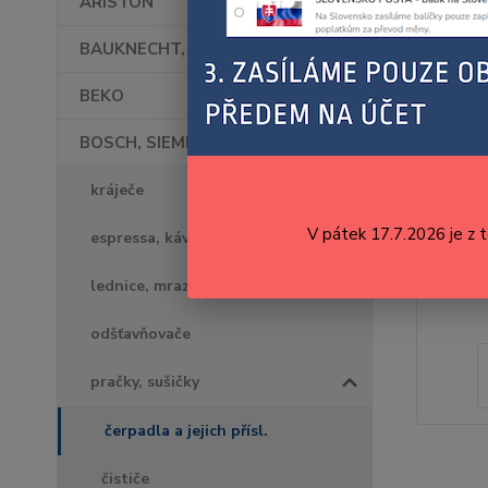
ARISTON
BAUKNECHT, WHIRLPOOL
BEKO
BOSCH, SIEMENS
kráječe
V pátek 17.7.2026 je z 
espressa, kávovary, kávomlýnky
lednice, mrazáky
odšťavňovače
pračky, sušičky
čerpadla a jejich přísl.
čističe