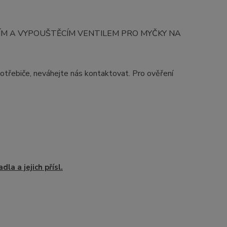
NÍM A VYPOUŠTĚCÍM VENTILEM PRO MYČKY NA
potřebiče, neváhejte nás kontaktovat. Pro ověření
dla a jejich přísl.