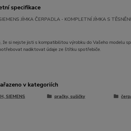
tní specifikace
SIEMENS JÍMKA ČERPADLA - KOMPLETNÍ JÍMKA S TĚSNĚ
, že si nejste jisti s kompatibilitou výrobku do Vašeho modelu s
otřebovat nadiktovat údaje ze štítku spotřebiče.
zařazeno v kategoriích
H, SIEMENS
pračky, sušičky
čerpa