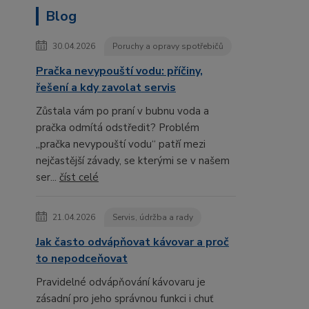
Blog
30.04.2026
Poruchy a opravy spotřebičů
Pračka nevypouští vodu: příčiny,
řešení a kdy zavolat servis
Zůstala vám po praní v bubnu voda a
pračka odmítá odstředit? Problém
„pračka nevypouští vodu“ patří mezi
nejčastější závady, se kterými se v našem
ser...
číst celé
21.04.2026
Servis, údržba a rady
Jak často odvápňovat kávovar a proč
to nepodceňovat
Pravidelné odvápňování kávovaru je
zásadní pro jeho správnou funkci i chuť