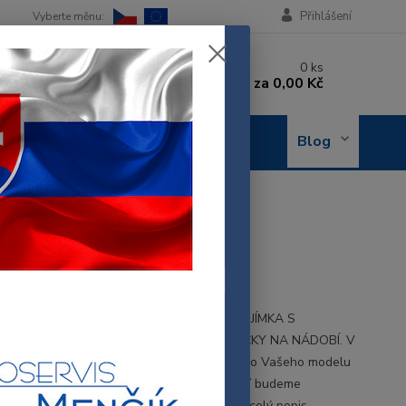
Přihlášení
 si rady? Zavolejte.
0
ks
 602 288 130
za
0,00 Kč
, 8-15 hod.)
OBJEDNÁNÍ
Blog
OPRAVY
mka čerpadla 00668102
68102
, SIEMENS JÍMKA ČERPADLA - KOMPLETNÍ JÍMKA S
NÍM A VYPOUŠTĚCÍM VENTILEM PRO MYČKY NA NÁDOBÍ. V
, že si nejste jisti s kompatibilitou výrobku do Vašeho modelu
biče, neváhejte nás kontaktovat. Pro ověření budeme
ovat nadiktovat údaje ze štítku spotřebiče.
celý popis