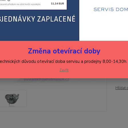
Dos
1 
1 1
Změna otevírací doby
technických důvodu otevírací doba servisu a prodejny 8,00-14,30h
Číslo p
Zavřít
Hlídat 