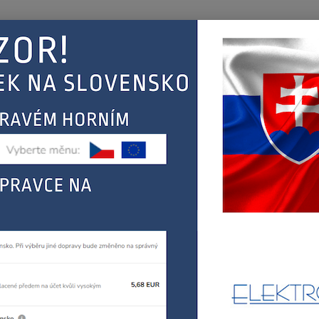
Nevíte
Hledat
+420
(Po-Pá
EJ
KONTAKT
ŘEBIČŮ
BOSCH, SIEMENS
pračky, sušičky
čerpadla a jejich přísl.
Bosch jí
h jímka čerpadla 00668102
006
BOSCH
TĚSNĚ
případě
spotře
potřeb