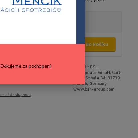
tupnost
Skladem 1 ks
380,00 Kč
/
ks
Přidat do košíku
40,50 Kč
bez DPH
. Děkujeme za pochopení!
roduktu:
00668102
Výrobce:
BOSCH: BSH
Hausgeräte GmbH, Carl-
Wery-Straße 34, 81739
Munich, Germany
www.bsh-group.com
cenu / dostupnost