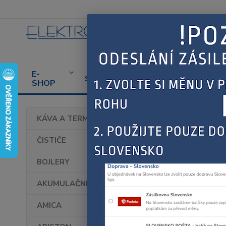
E-
CENÍK
PROD
SERVIS
SHOP
SERVISU
SPOT
Úvod
KÁVA A TERMOHRNKY
Bosc
ČISTIČE
BOJLERY
AKUMULAČNÍ KAMNA
AMICA