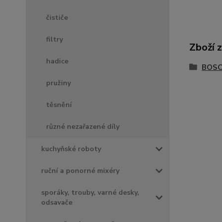
čističe
filtry
Zboží 
hadice
BOSC
pružiny
těsnění
různé nezařazené díly
kuchyňské roboty
ruční a ponorné mixéry
sporáky, trouby, varné desky,
odsavače