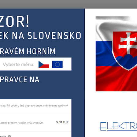
Nevíte
Hledat
+420
(Po-Pá
EJ
KONTAKT
ŘEBIČŮ
BOSCH, SIEMENS
myčky
Bosch, Siemens hadice myčky s aquastop
h, Siemens hadice myčky s aq
006
BOSCH
Dos