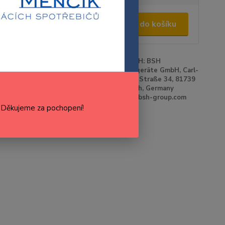
390,00 Kč
/
ks
Přidat do košíku
75,21 Kč
bez DPH
roduktu:
00668113
Výrobce:
BOSCH: BSH
Hausgeräte GmbH, Carl-
Wery-Straße 34, 81739
Munich, Germany
www.bsh-group.com
cenu / dostupnost
. Děkujeme za pochopení!