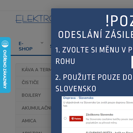
E-
CENÍK
PROD
SERVIS
SHOP
SERVISU
SPOT
Úvod
KÁVA A TERMOHRNKY
Bosc
ČISTIČE
BOJLERY
AKUMULAČNÍ KAMNA
AMICA