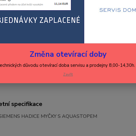
2 
1 9
Číslo p
Změna otevírací doby
Hlídat 
technických důvodu otevírací doba servisu a prodejny 8,00-14,30h
Zavřít
tní specifikace
 SIEMENS HADICE MYČKY S AQUASTOPEM