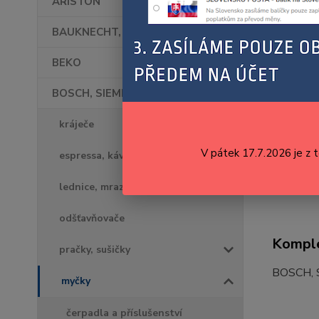
ARISTON
BAUKNECHT, WHIRLPOOL
BEKO
BOSCH, SIEMENS
kráječe
V pátek 17.7.2026 je z 
espressa, kávovary, kávomlýnky
lednice, mrazáky
odšťavňovače
Komple
pračky, sušičky
BOSCH,
myčky
čerpadla a příslušenství