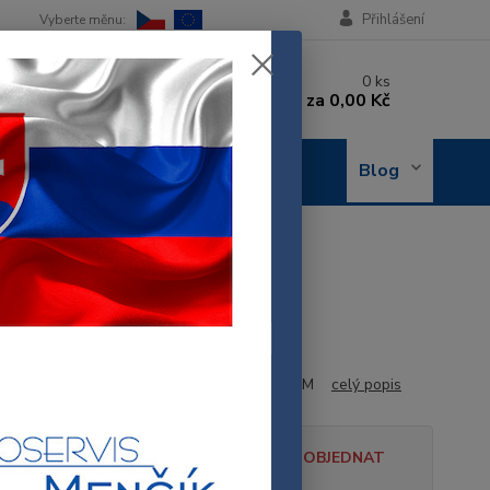
Přihlášení
 si rady? Zavolejte.
0
ks
 602 288 130
za
0,00 Kč
, 8-15 hod.)
OBJEDNÁNÍ
Blog
OPRAVY
em 00668113
uastopem 00668113
68113
, SIEMENS HADICE MYČKY S AQUASTOPEM
celý popis
tupnost
NENÍ SKLADEM, LZE OBJEDNAT