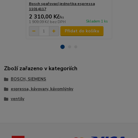
Bosch spařovací jednotka espressa
Delonghi ke
11014117
DLSC066
2 310,00 Kč
290,00 K
/
ks
Skladem 1 ks
1 909,09 Kč
bez DPH
239,67 Kč
be
Přidat do košíku
Zboží zařazeno v kategoriích
BOSCH, SIEMENS
espressa, kávovary, kávomlýnky
ventily