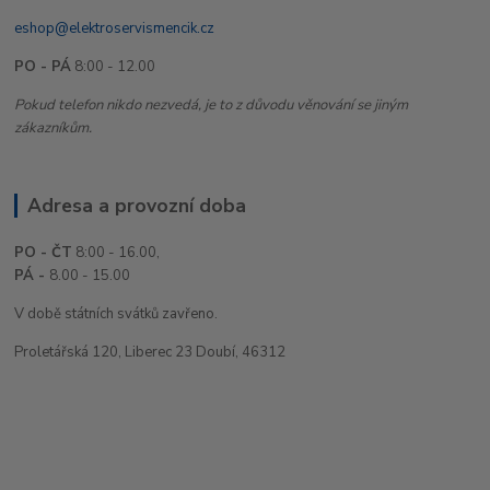
eshop@elektroservismencik.cz
PO - PÁ
8:00 - 12.00
Pokud telefon nikdo nezvedá, je to z důvodu věnování se jiným
zákazníkům.
Adresa a provozní doba
PO - ČT
8:00 - 16.00,
PÁ -
8.00 - 15.00
V době státních svátků zavřeno.
Proletářská 120, Liberec 23 Doubí, 46312