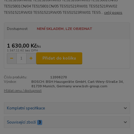
TE515209RW/02 TE515209RW/03 TE515209RW/05 TE515801CN/03
TE515801CN/04 TE515801CN/05 TES51521RW/01 TES51521RW/02
TES51521RW/03 TES51521RW/05 TES51523RW/01 TES5...
celý popis
Dostupnost
NENÍ SKLADEM, LZE OBJEDNAT
1 630,00 Kč
/
ks
1 347,11 Kč
bez DPH
Přidat do košíku
Číslo produktu:
12006270
Výrobce:
BOSCH: BSH Hausgeräte GmbH, Carl-Wery-Straße 34,
81739 Munich, Germany www.bsh-group.com
Hlídat cenu / dostupnost
Kompletní specifikace
Související zboží
3