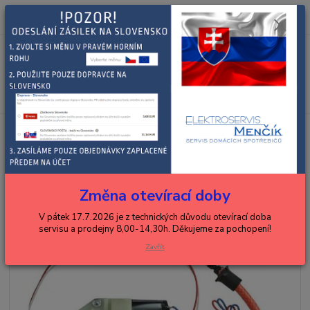
0
ks
+420 602 288 130
CZK
za
0,00 Kč
(Po-Pá, 8-15 hod.)
Menu
Hledat
Úvod
BOSCH, SIEMENS
espressa, kávovary, kávomlýnky
ventily
Bosch, Siemens ventil kávovaru 12006270
Bosch, Siemens ventil kávovaru
12006270
Změna otevírací doby
V pátek 17.7.2026 je z technických důvodu otevírací doba
servisu a prodejny 8,00-14,30h. Děkujeme za pochopení!
Zavřít