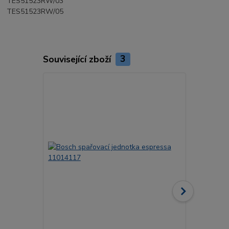
TES51523RW/03
TES51523RW/05
Související zboží
3