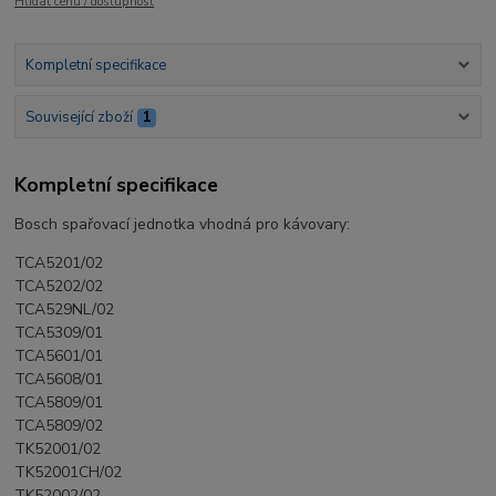
Hlídat cenu / dostupnost
Kompletní specifikace
Související zboží
1
Kompletní specifikace
Bosch spařovací jednotka vhodná pro kávovary:
TCA5201/02
TCA5202/02
TCA529NL/02
TCA5309/01
TCA5601/01
TCA5608/01
TCA5809/01
TCA5809/02
TK52001/02
TK52001CH/02
TK52002/02