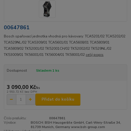
00647861
Bosch spařovací jednotka vhodná pro kávovary: TCA5201/02 TCA5202/02
TCA529NL/02 TCA5309/01 TCA5601/01 TCA5608/01 TCA5809/01
TCA5809/02 TK52001/02 TK52001CH/02 TK52002/02 TK529NL/02
TK53009/01 TK56001/01 TK56004/01 TK58001/02
celý popis
Dostupnost
Skladem 1 ks
3 090,00 Kč
/
ks
2 553,72 Kč
bez DPH
Přidat do košíku
Číslo produktu:
00647861
Výrobce:
BOSCH: BSH Hausgeräte GmbH, Carl-Wery-Straße 34,
81739 Munich, Germany www.bsh-group.com