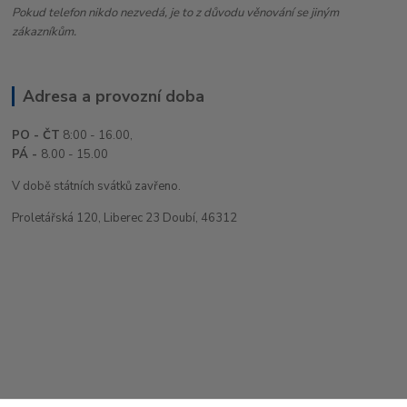
Pokud telefon nikdo nezvedá, je to z důvodu věnování se jiným
zákazníkům.
Adresa a provozní doba
PO - ČT
8:00 - 16.00,
PÁ -
8.00 - 15.00
V době státních svátků zavřeno.
Proletářská 120, Liberec 23 Doubí, 46312