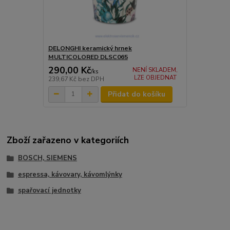
DELONGHI keramický hrnek
MULTICOLORED DLSC065
290,00 Kč
NENÍ SKLADEM,
/
ks
LZE OBJEDNAT
239,67 Kč
bez DPH
Přidat do košíku
Zboží zařazeno v kategoriích
BOSCH, SIEMENS
espressa, kávovary, kávomlýnky
spařovací jednotky