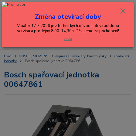
0
ks
+420 602 288 130
CZK
za
0,00 Kč
(Po-Pá, 8-15 hod.)
Změna otevírací doby
Menu
V pátek 17.7.2026 je z technických důvodu otevírací doba
servisu a prodejny 8,00-14,30h. Děkujeme za pochopení!
Zavřít
Hledat
Úvod
BOSCH, SIEMENS
espressa, kávovary, kávomlýnky
spařovací
jednotky
Bosch spařovací jednotka 00647861
Bosch spařovací jednotka
00647861