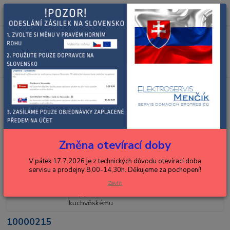
0
ks
+420 602 288 130
CZK
za
0,00 Kč
(Po-Pá, 8-15 hod.)
Menu
Hledat
Úvod
BOSCH, SIEMENS
Bosch uhlíky ke kuchyňskému kráječi
10000215
Bosch uhlíky ke kuchyňskému
kráječi 10000215
Změna otevírací doby
V pátek 17.7.2026 je z technických důvodu otevírací doba
servisu a prodejny 8,00-14,30h. Děkujeme za pochopení!
Zavřít
10000215