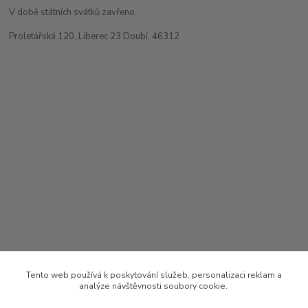
V době státních svátků zavřeno.
Proletářská 120, Liberec 23 Doubí, 46312
Tento web používá k poskytování služeb, personalizaci reklam a
analýze návštěvnosti soubory cookie.