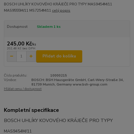
BOSCH UHLÍKY KOVOVÉHO KRÁJEČE PRO TYPY MAS9454M/11
MAS9555M/11 MS7254M/11
celý popis
Dostupnost
Skladem 1 ks
245,00 Kč
/
ks
202,48 Kč
bez DPH
Přidat do košíku
Číslo produktu:
10000215
Výrobce:
BOSCH: BSH Hausgeräte GmbH, Carl-Wery-Straße 34,
81739 Munich, Germany www.bsh-group.com
Hlídat cenu / dostupnost
Kompletní specifikace
BOSCH UHLÍKY KOVOVÉHO KRÁJEČE PRO TYPY
MAS9454M/11