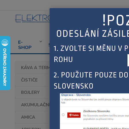
E-
CENÍK
PROD
SERVIS
SHOP
SERVISU
SPOT
Úvod
KÁVA A TERMOHRNKY
Bosc
ČISTIČE
BOJLERY
AKUMULAČNÍ KAMNA
AMICA