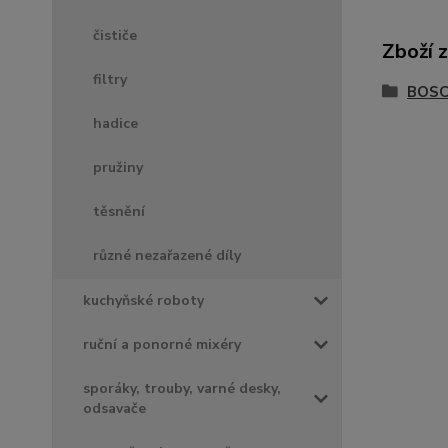
čističe
Zboží 
filtry
BOSC
hadice
pružiny
těsnění
různé nezařazené díly
kuchyňské roboty
ruční a ponorné mixéry
sporáky, trouby, varné desky,
odsavače