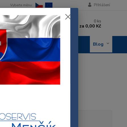
Přihlášení
 si rady? Zavolejte.
0
ks
 602 288 130
za
0,00 Kč
, 8-15 hod.)
OBJEDNÁNÍ
Blog
OPRAVY
68114
68114
vypouštěcí hadice myčky
celý popis
tupnost
Skladem 1 ks