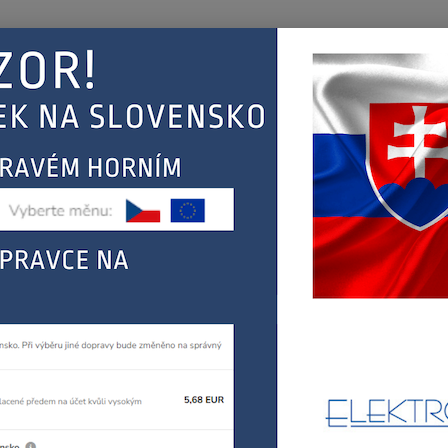
Nevíte
Hledat
+420
(Po-Pá
EJ
KONTAKT
ŘEBIČŮ
BOSCH, SIEMENS
myčky
Bosch vypouštěcí hadice myčky 00668114
h vypouštěcí hadice myčky 006
006
Bosch 
Dos