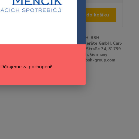
0,00 Kč
/
ks
Přidat do košíku
,26 Kč
bez DPH
roduktu:
00668114
Výrobce:
BOSCH: BSH
Hausgeräte GmbH, Carl-
Wery-Straße 34, 81739
Munich, Germany
www.bsh-group.com
cenu / dostupnost
. Děkujeme za pochopení!