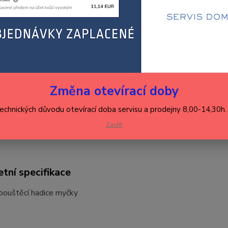
35
289
Číslo p
Změna otevírací doby
Hlídat 
technických důvodu otevírací doba servisu a prodejny 8,00-14,30h
Zavřít
tní specifikace
pouštěcí hadice myčky