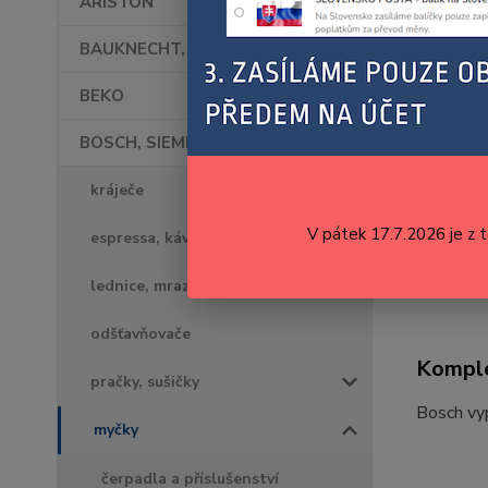
ARISTON
BAUKNECHT, WHIRLPOOL
BEKO
BOSCH, SIEMENS
kráječe
V pátek 17.7.2026 je z 
espressa, kávovary, kávomlýnky
lednice, mrazáky
odšťavňovače
Komple
pračky, sušičky
Bosch vy
myčky
čerpadla a příslušenství