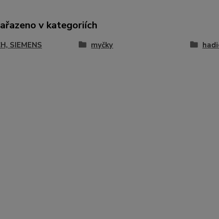
zařazeno v kategoriích
H, SIEMENS
myčky
hadi