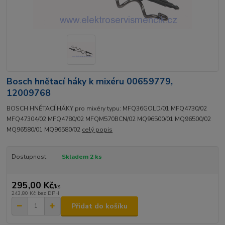
Bosch hnětací háky k mixéru 00659779,
12009768
BOSCH HNĚTACÍ HÁKY pro mixéry typu: MFQ36GOLD/01 MFQ4730/02
MFQ47304/02 MFQ4780/02 MFQM570BCN/02 MQ96500/01 MQ96500/02
MQ96580/01 MQ96580/02
celý popis
Dostupnost
Skladem 2 ks
295,00 Kč
/
ks
243,80 Kč
bez DPH
Přidat do košíku