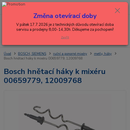
0
ks
+420 602 288 130
CZK
za
0,00 Kč
(Po-Pá, 8-15 hod.)
Změna otevírací doby
Menu
V pátek 17.7.2026 je z technických důvodu otevírací doba
servisu a prodejny 8,00-14,30h. Děkujeme za pochopení!
Zavřít
Hledat
Úvod
BOSCH, SIEMENS
ruční a ponorné mixéry
metly, háky
Bosch hnětací háky k mixéru 00659779, 12009768
Bosch hnětací háky k mixéru
00659779, 12009768