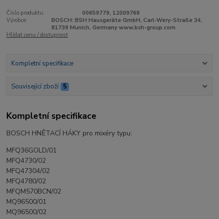
Číslo produktu:
00659779, 12009768
Výrobce:
BOSCH: BSH Hausgeräte GmbH, Carl-Wery-Straße 34,
81739 Munich, Germany www.bsh-group.com
Hlídat cenu / dostupnost
Kompletní specifikace
Související zboží
5
Kompletní specifikace
BOSCH HNĚTACÍ HÁKY pro mixéry typu:
MFQ36GOLD/01
MFQ4730/02
MFQ47304/02
MFQ4780/02
MFQM570BCN/02
MQ96500/01
MQ96500/02