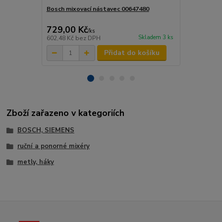
Bosch mixovací nástavec 00647480
Bosch šleha
729,00 Kč
499,00 K
/
ks
Skladem 3 ks
602,48 Kč
bez DPH
412,40 Kč
be
Přidat do košíku
Zboží zařazeno v kategoriích
BOSCH, SIEMENS
ruční a ponorné mixéry
metly, háky