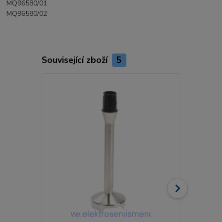
MQ96580/01
MQ96580/02
Související zboží
5