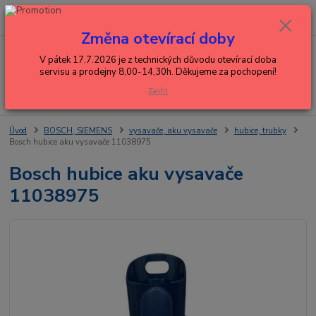
0
ks
+420 602 288 130
CZK
za
0,00 Kč
(Po-Pá, 8-15 hod.)
Změna otevírací doby
Menu
V pátek 17.7.2026 je z technických důvodu otevírací doba
servisu a prodejny 8,00-14,30h. Děkujeme za pochopení!
Zavřít
Hledat
Úvod
BOSCH, SIEMENS
vysavače, aku vysavače
hubice, trubky
Bosch hubice aku vysavače 11038975
Bosch hubice aku vysavače
11038975