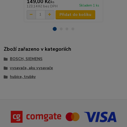
149,00 Kč
199,00 K
/
ks
Skladem 1 ks
123,14 Kč
bez DPH
164,46 Kč
be
Přidat do košíku
Zboží zařazeno v kategoriích
BOSCH, SIEMENS
vysavače, aku vysavače
hubice, trubky