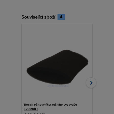
Související zboží
4
Bosch pěnový filtr ručního vysavače
Bosch filtr 
12019017