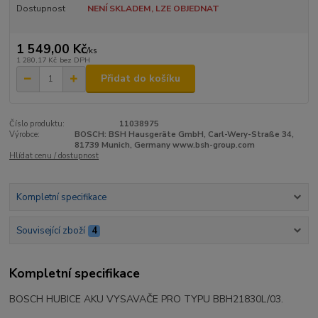
Dostupnost
NENÍ SKLADEM, LZE OBJEDNAT
1 549,00 Kč
/
ks
1 280,17 Kč
bez DPH
Přidat do košíku
Číslo produktu:
11038975
Výrobce:
BOSCH: BSH Hausgeräte GmbH, Carl-Wery-Straße 34,
81739 Munich, Germany www.bsh-group.com
Hlídat cenu / dostupnost
Kompletní specifikace
Související zboží
4
Kompletní specifikace
BOSCH HUBICE AKU VYSAVAČE PRO TYPU
BBH21830L/03.