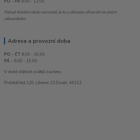
PO - PÁ
8:00 - 12.00
Pokud telefon nikdo nezvedá, je to z důvodu věnování se jiným
zákazníkům.
Adresa a provozní doba
PO - ČT
8:00 - 16.00,
PÁ -
8.00 - 15.00
V době státních svátků zavřeno.
Proletářská 120, Liberec 23 Doubí, 46312