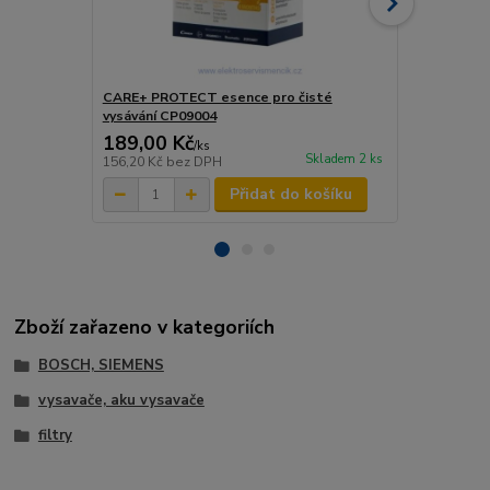
CARE+ PROTECT esence pro čisté
Bosch násta
vysávání CP09004
189,00 Kč
130,00 K
/
ks
Skladem 2 ks
156,20 Kč
bez DPH
107,44 Kč
be
Přidat do košíku
Zboží zařazeno v kategoriích
BOSCH, SIEMENS
vysavače, aku vysavače
filtry