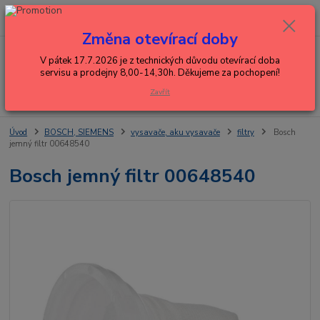
0
ks
+420 602 288 130
CZK
za
0,00 Kč
(Po-Pá, 8-15 hod.)
Změna otevírací doby
Menu
V pátek 17.7.2026 je z technických důvodu otevírací doba
servisu a prodejny 8,00-14,30h. Děkujeme za pochopení!
Zavřít
Hledat
Úvod
BOSCH, SIEMENS
vysavače, aku vysavače
filtry
Bosch
jemný filtr 00648540
Bosch jemný filtr 00648540