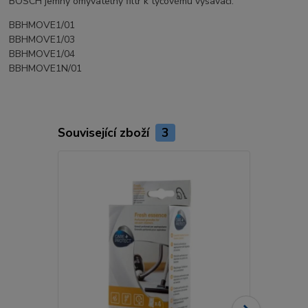
BOSCH jemný omyvatelný filtr k tyčovému vysavači:
BBHMOVE1/01
BBHMOVE1/03
BBHMOVE1/04
BBHMOVE1N/01
Související zboží
3