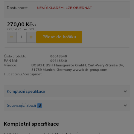
Dostupnost
NENÍ SKLADEM, LZE OBJEDNAT
270,00 Kč
/
ks
223,14 Kč
bez DPH
Přidat do košíku
Číslo produktu:
00648540
EAN kód:
00648540
Výrobce:
BOSCH: BSH Hausgeräte GmbH, Carl-Wery-Straße 34,
81739 Munich, Germany www.bsh-group.com
Hlídat cenu / dostupnost
Kompletní specifikace
Související zboží
3
Kompletní specifikace