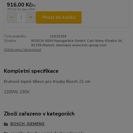
916,00 Kč
/
ks
757,02 Kč
bez DPH
Přidat do košíku
Číslo produktu:
11021309
Výrobce:
BOSCH: BSH Hausgeräte GmbH, Carl-Wery-Straße 34,
81739 Munich, Germany www.bsh-group.com
Hlídat cenu / dostupnost
Kompletní specifikace
Kruhové topné těleso pro trouby Bosch 21 cm
2200W, 230V
Zboží zařazeno v kategoriích
BOSCH, SIEMENS