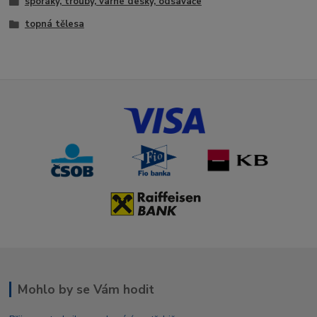
sporáky, trouby, varné desky, odsavače
topná tělesa
Mohlo by se Vám hodit