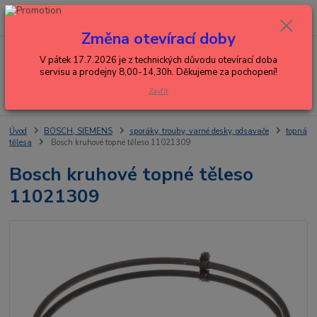
0
ks
+420 602 288 130
CZK
za
0,00 Kč
(Po-Pá, 8-15 hod.)
Změna otevírací doby
Menu
V pátek 17.7.2026 je z technických důvodu otevírací doba
servisu a prodejny 8,00-14,30h. Děkujeme za pochopení!
Zavřít
Hledat
Úvod
BOSCH, SIEMENS
sporáky, trouby, varné desky, odsavače
topná
tělesa
Bosch kruhové topné těleso 11021309
Bosch kruhové topné těleso
11021309