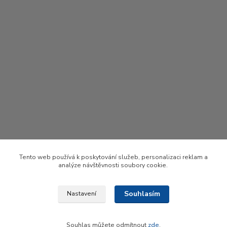
Tento web používá k poskytování služeb, personalizaci reklam a
analýze návštěvnosti soubory cookie.
Souhlasím
Nastavení
Upravit sběr cookies.
Souhlas můžete odmítnout
zde
.