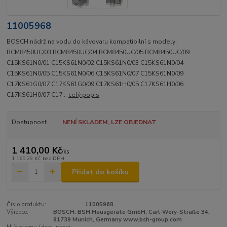
11005968
BOSCH nádrž na vodu do kávovaru kompatibilní s modely:
BCM8450UC/03 BCM8450UC/04 BCM8450UC/05 BCM8450UC/09
C15KS61N0/01 C15KS61N0/02 C15KS61N0/03 C15KS61N0/04
C15KS61N0/05 C15KS61N0/06 C15KS61N0/07 C15KS61N0/09
C17KS61G0/07 C17KS61G0/09 C17KS61H0/05 C17KS61H0/06
C17KS61H0/07 C17...
celý popis
Dostupnost
NENÍ SKLADEM, LZE OBJEDNAT
1 410,00 Kč
/
ks
1 165,29 Kč
bez DPH
Přidat do košíku
Číslo produktu:
11005968
Výrobce:
BOSCH: BSH Hausgeräte GmbH, Carl-Wery-Straße 34,
81739 Munich, Germany www.bsh-group.com