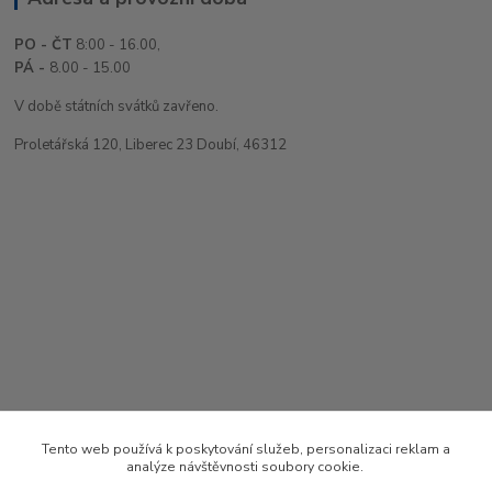
PO - ČT
8:00 - 16.00,
PÁ -
8.00 - 15.00
V době státních svátků zavřeno.
Proletářská 120, Liberec 23 Doubí, 46312
Tento web používá k poskytování služeb, personalizaci reklam a
analýze návštěvnosti soubory cookie.