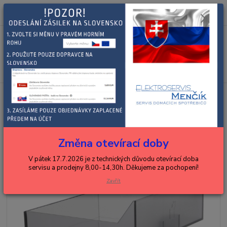
0
ks
+420 602 288 130
CZK
za
0,00 Kč
(Po-Pá, 8-15 hod.)
Menu
Hledat
Úvod
BOSCH, SIEMENS
espressa, kávovary, kávomlýnky
nádoby,
konvice
Bosch nádrž na vodu do kávovaru 11005968
Bosch nádrž na vodu do kávovaru
11005968
Změna otevírací doby
V pátek 17.7.2026 je z technických důvodu otevírací doba
servisu a prodejny 8,00-14,30h. Děkujeme za pochopení!
Zavřít