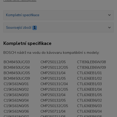
Hlídat cenu / dostupnost
Kompletní specifikace
Související zboží
1
Kompletní specifikace
BOSCH nádrž na vodu do kávovaru kompatibilní s modely:
BCM8450UC/03
CMP250112/05
CT836LEB6W/08
BCM8450UC/04
CMP250112C/05
CT836LEB6W/09
BCM8450UC/05
CMP250131/04
CTL636EB1/01
BCM8450UC/09
CMP250131/05
CTL636EB1/02
C15KS61N0/01
CMP250131C/04
CTL636EB1/03
C15KS61N0/02
CMP250131C/05
CTL636EB1/04
C15KS61N0/03
CMP250132/04
CTL636EB1/05
C15KS61N0/04
CMP250132/05
CTL636EB6/02
C15KS61N0/05
CMP250132C/05
CTL636EB6/03
C15KS61N0/06
CMP250711/04
CTL636EB6/04
C15KS61N0/07
CMP250711/05
CTL636EB6/05