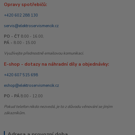
Opravy spotřebičů:
+420 602 288 130
servis@elektroservismencik.cz
PO - ČT
8:00 - 16.00,
PÁ -
8.00 - 15.00
Využívejte přednostně emailovou komunikaci.
E-shop - dotazy na náhradní díly a objednávky:
+420 607 515 698
eshop@elektroservismencik.cz
PO - PÁ
8:00 - 12.00
Pokud telefon nikdo nezvedá, je to z důvodu věnování se jiným
zákazníkům.
Adresa a provozní doba