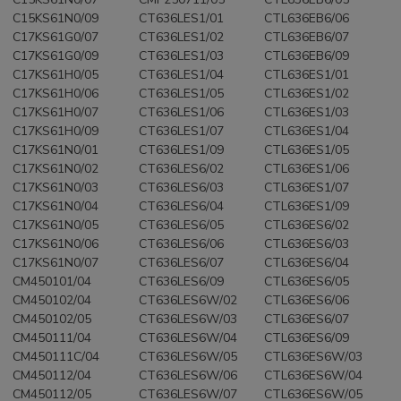
C15KS61N0/09
CT636LES1/01
CTL636EB6/06
C17KS61G0/07
CT636LES1/02
CTL636EB6/07
C17KS61G0/09
CT636LES1/03
CTL636EB6/09
C17KS61H0/05
CT636LES1/04
CTL636ES1/01
C17KS61H0/06
CT636LES1/05
CTL636ES1/02
C17KS61H0/07
CT636LES1/06
CTL636ES1/03
C17KS61H0/09
CT636LES1/07
CTL636ES1/04
C17KS61N0/01
CT636LES1/09
CTL636ES1/05
C17KS61N0/02
CT636LES6/02
CTL636ES1/06
C17KS61N0/03
CT636LES6/03
CTL636ES1/07
C17KS61N0/04
CT636LES6/04
CTL636ES1/09
C17KS61N0/05
CT636LES6/05
CTL636ES6/02
C17KS61N0/06
CT636LES6/06
CTL636ES6/03
C17KS61N0/07
CT636LES6/07
CTL636ES6/04
CM450101/04
CT636LES6/09
CTL636ES6/05
CM450102/04
CT636LES6W/02
CTL636ES6/06
CM450102/05
CT636LES6W/03
CTL636ES6/07
CM450111/04
CT636LES6W/04
CTL636ES6/09
CM450111C/04
CT636LES6W/05
CTL636ES6W/03
CM450112/04
CT636LES6W/06
CTL636ES6W/04
CM450112/05
CT636LES6W/07
CTL636ES6W/05