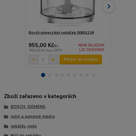
Bosch univerzální sekáček 00651139
Bosch převo
955,00 Kč
610,00 K
NENÍ SKLADEM,
/
ks
LZE OBJEDNAT
789,26 Kč
bez DPH
504,13 Kč
be
Přidat do košíku
Zboží zařazeno v kategoriích
BOSCH, SIEMENS
ruční a ponorné mixéry
sekáčky, nože
Nůž do sekáčku