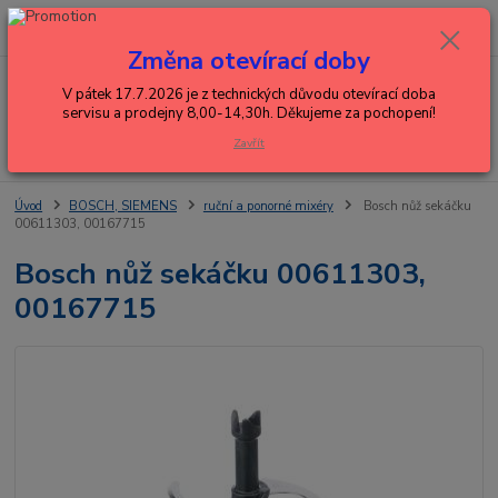
0
ks
+420 602 288 130
CZK
za
0,00 Kč
(Po-Pá, 8-15 hod.)
Změna otevírací doby
Menu
V pátek 17.7.2026 je z technických důvodu otevírací doba
servisu a prodejny 8,00-14,30h. Děkujeme za pochopení!
Zavřít
Hledat
Úvod
BOSCH, SIEMENS
ruční a ponorné mixéry
Bosch nůž sekáčku
00611303, 00167715
Bosch nůž sekáčku 00611303,
00167715