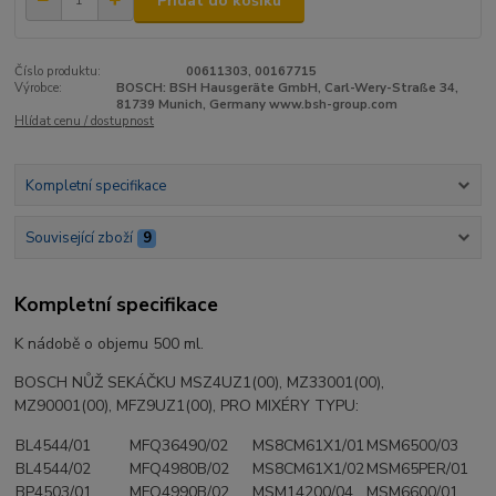
Přidat do košíku
Číslo produktu:
00611303, 00167715
Výrobce:
BOSCH: BSH Hausgeräte GmbH, Carl-Wery-Straße 34,
81739 Munich, Germany www.bsh-group.com
Hlídat cenu / dostupnost
Kompletní specifikace
Související zboží
9
Kompletní specifikace
K nádobě o objemu 500 ml.
BOSCH NŮŽ SEKÁČKU
MSZ4UZ1(00), MZ33001(00),
MZ90001(00), MFZ9UZ1(00),
PRO MIXÉRY TYPU:
BL4544/01
MFQ36490/02
MS8CM61X1/01
MSM6500/03
BL4544/02
MFQ4980B/02
MS8CM61X1/02
MSM65PER/01
BP4503/01
MFQ4990B/02
MSM14200/04
MSM6600/01