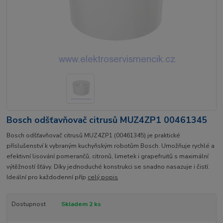
Bosch odšťavňovač citrusů MUZ4ZP1 00461345
Bosch odšťavňovač citrusů MUZ4ZP1 (00461345) je praktické
příslušenství k vybraným kuchyňským robotům Bosch. Umožňuje rychlé a
efektivní lisování pomerančů, citronů, limetek i grapefruitů s maximální
výtěžností šťávy. Díky jednoduché konstrukci se snadno nasazuje i čistí.
Ideální pro každodenní příp
celý popis
Dostupnost
Skladem 2 ks