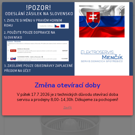
0
ks
+420 602 288 130
CZK
za
0,00 Kč
(Po-Pá, 8-15 hod.)
Menu
Hledat
Úvod
BOSCH, SIEMENS
kuchyňské roboty
PŘÍSLUŠENSTVÍ
Bosch odšťavňovač citrusů MUZ4ZP1 00461345
Bosch odšťavňovač citrusů
MUZ4ZP1 00461345
Změna otevírací doby
V pátek 17.7.2026 je z technických důvodu otevírací doba
servisu a prodejny 8,00-14,30h. Děkujeme za pochopení!
Zavřít