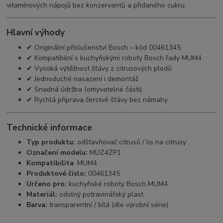
vitamínových nápojů bez konzervantů a přidaného cukru.
Hlavní výhody
✔ Originální příslušenství Bosch – kód 00461345
✔ Kompatibilní s kuchyňskými roboty Bosch řady MUM4
✔ Vysoká výtěžnost šťávy z citrusových plodů
✔ Jednoduché nasazení i demontáž
✔ Snadná údržba (omyvatelné části)
✔ Rychlá příprava čerstvé šťávy bez námahy
Technické informace
Typ produktu:
odšťavňovač citrusů / lis na citrusy
Označení modelu:
MUZ4ZP1
Kompatibilita
: MUM4
Produktové číslo:
00461345
Určeno pro:
kuchyňské roboty Bosch MUM4
Materiál:
odolný potravinářský plast
Barva:
transparentní / bílá (dle výrobní série)