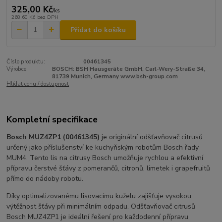
325,00 Kč
/
ks
268,60 Kč
bez DPH
Přidat do košíku
Číslo produktu:
00461345
Výrobce:
BOSCH: BSH Hausgeräte GmbH, Carl-Wery-Straße 34,
81739 Munich, Germany www.bsh-group.com
Hlídat cenu / dostupnost
Kompletní specifikace
Bosch MUZ4ZP1 (00461345)
je originální odšťavňovač citrusů
určený jako příslušenství ke kuchyňským robotům
Bosch
řady
MUM4. Tento lis na citrusy Bosch umožňuje rychlou a efektivní
přípravu čerstvé šťávy z pomerančů, citronů, limetek i grapefruitů
přímo do nádoby robotu.
Díky optimalizovanému lisovacímu kuželu zajišťuje vysokou
výtěžnost šťávy při minimálním odpadu. Odšťavňovač citrusů
Bosch MUZ4ZP1 je ideální řešení pro každodenní přípravu