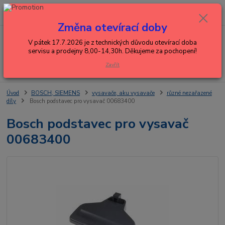
0
ks
+420 602 288 130
CZK
za
0,00 Kč
(Po-Pá, 8-15 hod.)
Změna otevírací doby
Menu
V pátek 17.7.2026 je z technických důvodu otevírací doba
servisu a prodejny 8,00-14,30h. Děkujeme za pochopení!
Zavřít
Hledat
Úvod
BOSCH, SIEMENS
vysavače, aku vysavače
různé nezařazené
díly
Bosch podstavec pro vysavač 00683400
Bosch podstavec pro vysavač
00683400