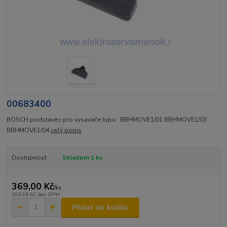
00683400
BOSCH podstavec pro vysavače typu: BBHMOVE1/01 BBHMOVE1/03
BBHMOVE1/04
celý popis
Dostupnost
Skladem 1 ks
369,00 Kč
/
ks
304,96 Kč
bez DPH
Přidat do košíku