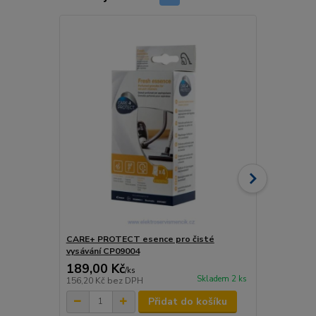
CARE+ PROTECT esence pro čisté
Bosch násta
vysávání CP09004
189,00 Kč
130,00 K
/
ks
Skladem 2 ks
156,20 Kč
bez DPH
107,44 Kč
be
Přidat do košíku