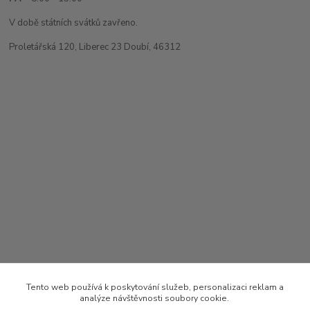
V době státních svátků zavřeno.
Proletářská 120, Liberec 23 Doubí, 46312
Tento web používá k poskytování služeb, personalizaci reklam a
analýze návštěvnosti soubory cookie.