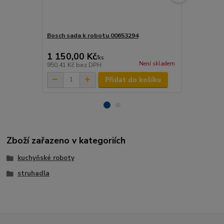
Bosch sada k robotu 00653294
Bosch kotou
00088254
1 150,00 Kč
455,00 K
/
ks
Není skladem
950,41 Kč
bez DPH
376,03 Kč
be
Přidat do košíku
Zboží zařazeno v kategoriích
kuchyňské roboty
struhadla