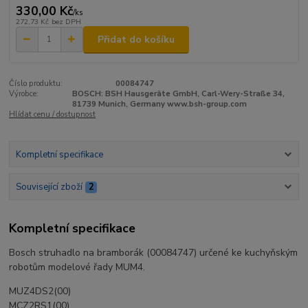
330,00 Kč
/
ks
272,73 Kč
bez DPH
Přidat do košíku
Číslo produktu:
00084747
Výrobce:
BOSCH: BSH Hausgeräte GmbH, Carl-Wery-Straße 34,
81739 Munich, Germany www.bsh-group.com
Hlídat cenu / dostupnost
Kompletní specifikace
Související zboží
2
Kompletní specifikace
Bosch struhadlo na bramborák (00084747) určené ke kuchyňským
robotům modelové řady MUM4.
MUZ4DS2(00)
MCZ2RS1(00)