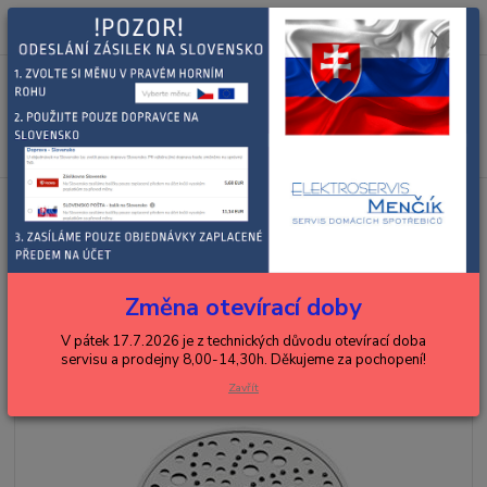
0
ks
+420 602 288 130
CZK
za
0,00 Kč
(Po-Pá, 8-15 hod.)
Menu
Hledat
Úvod
BOSCH, SIEMENS
kuchyňské roboty
struhadla
Bosch
struhadlo na bramborák 00084747
Bosch struhadlo na bramborák
00084747
Změna otevírací doby
V pátek 17.7.2026 je z technických důvodu otevírací doba
servisu a prodejny 8,00-14,30h. Děkujeme za pochopení!
Zavřít