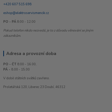
+420 607 515 698
eshop@elektroservismencik.cz
PO - PÁ
8:00 - 12.00
Pokud telefon nikdo nezvedá, je to z důvodu věnování se jiným
zákazníkům.
Adresa a provozní doba
PO - ČT
8:00 - 16.00,
PÁ -
8.00 - 15.00
V době státních svátků zavřeno.
Proletářská 120, Liberec 23 Doubí, 46312