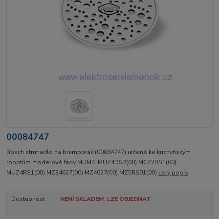
00084747
Bosch struhadlo na bramborák (00084747) určené ke kuchyňským
robotům modelové řady MUM4. MUZ4DS2(00) MCZ2RS1(00)
MUZ4RS1(00) MZ34627(00) MZ4627(00) MZ5RS01(00)
celý popis
Dostupnost
NENÍ SKLADEM, LZE OBJEDNAT