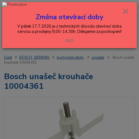
0
ks
+420 602 288 130
CZK
za
0,00 Kč
(Po-Pá, 8-15 hod.)
Změna otevírací doby
Menu
V pátek 17.7.2026 je z technických důvodu otevírací doba
servisu a prodejny 8,00-14,30h. Děkujeme za pochopení!
Zavřít
Hledat
Úvod
BOSCH, SIEMENS
kuchyňské roboty
unašeče
Bosch unašeč
krouhače 10004361
Bosch unašeč krouhače
10004361