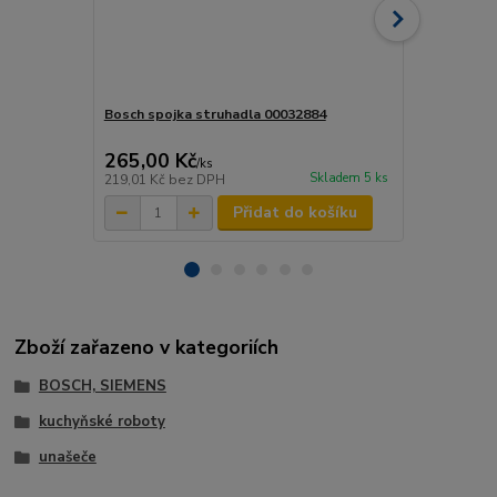
Bosch spojka struhadla 00032884
Bosch plášť
12018138
265,00 Kč
869,00 K
/
ks
Skladem 5 ks
219,01 Kč
bez DPH
718,18 Kč
be
Přidat do košíku
Zboží zařazeno v kategoriích
BOSCH, SIEMENS
kuchyňské roboty
unašeče