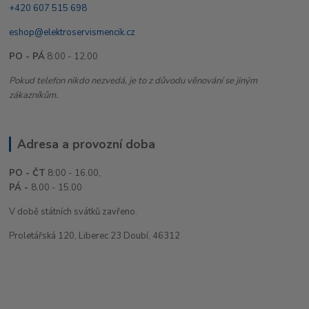
+420 607 515 698
eshop@elektroservismencik.cz
PO - PÁ
8:00 - 12.00
Pokud telefon nikdo nezvedá, je to z důvodu věnování se jiným
zákazníkům.
Adresa a provozní doba
PO - ČT
8:00 - 16.00,
PÁ -
8.00 - 15.00
V době státních svátků zavřeno.
Proletářská 120, Liberec 23 Doubí, 46312