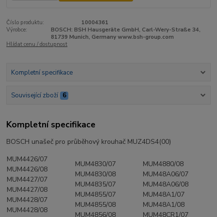
Číslo produktu:
10004361
Výrobce:
BOSCH: BSH Hausgeräte GmbH, Carl-Wery-Straße 34,
81739 Munich, Germany www.bsh-group.com
Hlídat cenu / dostupnost
Kompletní specifikace
Související zboží
6
Kompletní specifikace
BOSCH unašeč pro průběhový krouhač
MUZ4DS4(00)
MUM4426/07
MUM4830/07
MUM4880/08
MUM4426/08
MUM4830/08
MUM48A06/07
MUM4427/07
MUM4835/07
MUM48A06/08
MUM4427/08
MUM4855/07
MUM48A1/07
MUM4428/07
MUM4855/08
MUM48A1/08
MUM4428/08
MUM4856/08
MUM48CR1/07