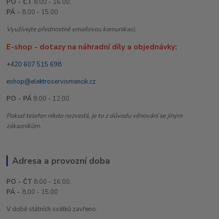
PO - ČT
8:00 - 16.00,
PÁ -
8.00 - 15.00
Využívejte přednostně emailovou komunikaci.
E-shop - dotazy na náhradní díly a objednávky:
+420 607 515 698
eshop@elektroservismencik.cz
PO - PÁ
8:00 - 12.00
Pokud telefon nikdo nezvedá, je to z důvodu věnování se jiným
zákazníkům.
Adresa a provozní doba
PO - ČT
8:00 - 16.00,
PÁ -
8.00 - 15.00
V době státních svátků zavřeno.