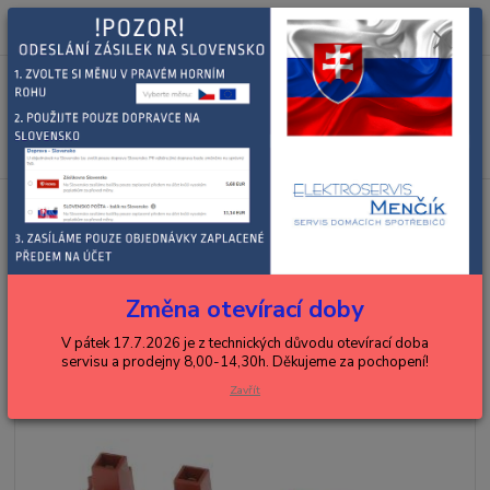
0
ks
+420 602 288 130
CZK
za
0,00 Kč
(Po-Pá, 8-15 hod.)
Menu
Hledat
Úvod
BOSCH, SIEMENS
sporáky, trouby, varné desky, odsavače
zapalování
Siemens piezozapalovač plynové desky 00267348, 00499046
Siemens piezozapalovač plynové
desky 00267348, 00499046
Změna otevírací doby
V pátek 17.7.2026 je z technických důvodu otevírací doba
servisu a prodejny 8,00-14,30h. Děkujeme za pochopení!
Zavřít