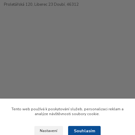
Proletářská 120, Liberec 23 Doubí, 46312
Tento web používá k poskytování služeb, personalizaci reklam a
analýze návštěvnosti soubory cookie.
Souhlasím
Nastavení