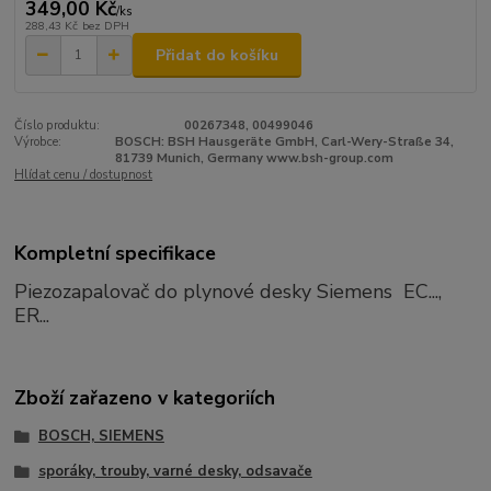
349,00 Kč
/
ks
288,43 Kč
bez DPH
Přidat do košíku
Číslo produktu:
00267348, 00499046
Výrobce:
BOSCH: BSH Hausgeräte GmbH, Carl-Wery-Straße 34,
81739 Munich, Germany www.bsh-group.com
Hlídat cenu / dostupnost
Kompletní specifikace
Piezozapalovač do plynové desky Siemens EC...,
ER...
Zboží zařazeno v kategoriích
BOSCH, SIEMENS
sporáky, trouby, varné desky, odsavače