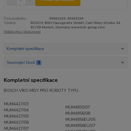
Číslo produktu:
00482103, 00483204
Výrobce:
BOSCH: BSH Hausgeräte GmbH, Carl-Wery-Straße 34,
81739 Munich, Germany www.bsh-group.com
Hlídat cenu / dostupnost
Kompletní specifikace
Související zboží
3
Kompletní specifikace
BOSCH VÍKO MÍSY PRO ROBOTY TYPU
MUM4427/03
MUM4835/07
MUM4427/04
MUM4856/08
MUM4427/05
MUM4856EU/05
MUM4427/06
MUM4856EU/07
MUM4427/07