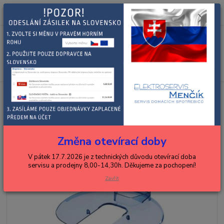
0
ks
+420 602 288 130
CZK
za
0,00 Kč
(Po-Pá, 8-15 hod.)
Menu
Hledat
Úvod
BOSCH, SIEMENS
kuchyňské roboty
mísy, nádoby, víka
víka
Bosch ochranné víko k robotu 00482103, 00483204
Bosch ochranné víko k robotu
00482103, 00483204
Změna otevírací doby
V pátek 17.7.2026 je z technických důvodu otevírací doba
servisu a prodejny 8,00-14,30h. Děkujeme za pochopení!
Zavřít