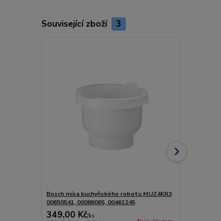
Související zboží
3
Bosch mísa kuchyňského robotu MUZ4KR3
Bosch unaše
00650541, 00086065, 00461245
00619166
349,00 Kč
225,00 K
/
ks