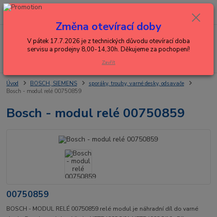
0
ks
+420 602 288 130
CZK
za
0,00 Kč
(Po-Pá, 8-15 hod.)
Změna otevírací doby
Menu
V pátek 17.7.2026 je z technických důvodu otevírací doba
servisu a prodejny 8,00-14,30h. Děkujeme za pochopení!
Hledat
Zavřít
Úvod
BOSCH, SIEMENS
sporáky, trouby, varné desky, odsavače
Bosch - modul relé 00750859
Bosch - modul relé 00750859
00750859
BOSCH - MODUL RELÉ 00750859 relé modul je náhradní díl do varné