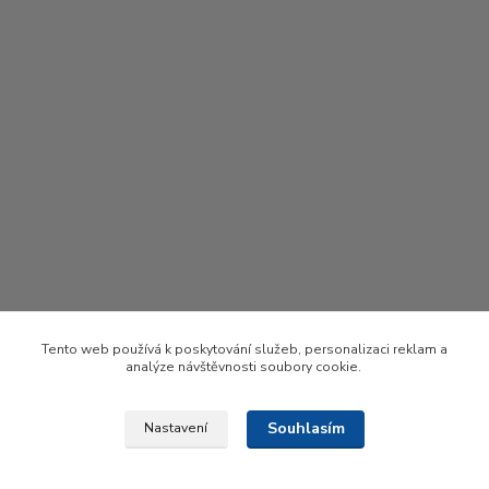
Tento web používá k poskytování služeb, personalizaci reklam a
analýze návštěvnosti soubory cookie.
Souhlasím
Nastavení
Upravit sběr cookies.