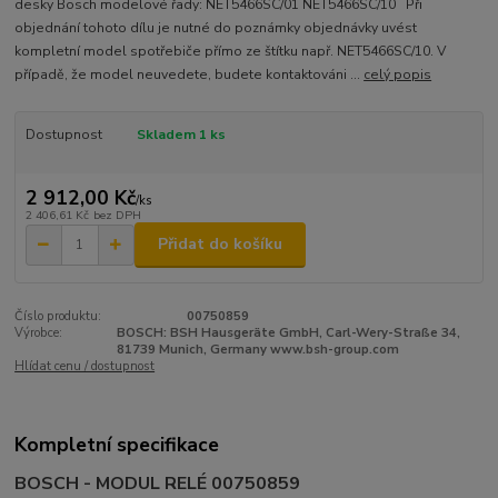
desky Bosch modelové řady: NET5466SC/01 NET5466SC/10 Při
objednání tohoto dílu je nutné do poznámky objednávky uvést
kompletní model spotřebiče přímo ze štítku např. NET5466SC/10. V
případě, že model neuvedete, budete kontaktováni ...
celý popis
Dostupnost
Skladem 1 ks
2 912,00 Kč
/
ks
2 406,61 Kč
bez DPH
Přidat do košíku
Číslo produktu:
00750859
Výrobce:
BOSCH: BSH Hausgeräte GmbH, Carl-Wery-Straße 34,
81739 Munich, Germany www.bsh-group.com
Hlídat cenu / dostupnost
Kompletní specifikace
BOSCH - MODUL RELÉ 00750859