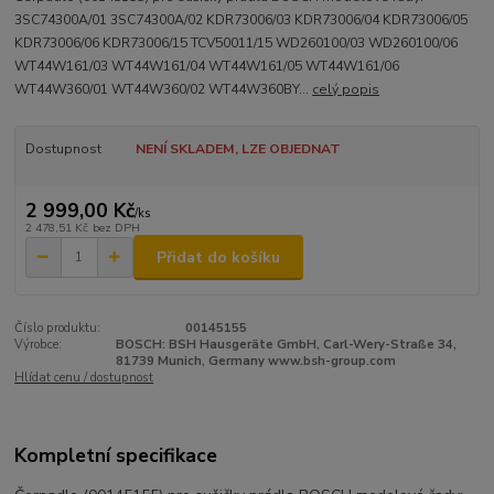
3SC74300A/01 3SC74300A/02 KDR73006/03 KDR73006/04 KDR73006/05
KDR73006/06 KDR73006/15 TCV50011/15 WD260100/03 WD260100/06
WT44W161/03 WT44W161/04 WT44W161/05 WT44W161/06
WT44W360/01 WT44W360/02 WT44W360BY...
celý popis
Dostupnost
NENÍ SKLADEM, LZE OBJEDNAT
2 999,00 Kč
/
ks
2 478,51 Kč
bez DPH
Přidat do košíku
Číslo produktu:
00145155
Výrobce:
BOSCH: BSH Hausgeräte GmbH, Carl-Wery-Straße 34,
81739 Munich, Germany www.bsh-group.com
Hlídat cenu / dostupnost
Kompletní specifikace