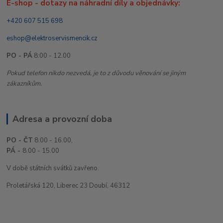
E-shop - dotazy na náhradní díly a objednávky:
+420 607 515 698
eshop@elektroservismencik.cz
PO - PÁ
8:00 - 12.00
Pokud telefon nikdo nezvedá, je to z důvodu věnování se jiným
zákazníkům.
Adresa a provozní doba
PO - ČT
8:00 - 16.00,
PÁ -
8.00 - 15.00
V době státních svátků zavřeno.
Proletářská 120, Liberec 23 Doubí, 46312