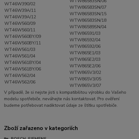
WTW86583SN/06
WT46W390/02
WTW86583SN/07
WT46W39A/11
WTW86583SN/15
WT46W39A/12
WTW86583SN/18
WT46W560/09
WTW86589SN/04
WT46W560/11
WTW86591/03
WT46W560BY/09
WTW86592/04
WT46W560BY/11
WTW86592/06
WT46W561/03
WTW865E1/03
WT46W561/04
WTW865E2/03
WT46W561BY/04
WTW865E2/06
WT46W561BY/06
WTW865V3/02
WT46W562/04
WTW865V3/05
WT46W562/06
WTW865V3/07
V případě, že si nejste jisti s kompatibilitou výrobku do Vašeho
modelu spotřebiče, neváhejte nás kontaktovat. Pro ověření
budeme potřebovat nadiktovat údaje ze štítku spotřebiče.
Zboží zařazeno v kategoriích