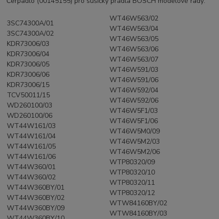
Čerpadlo (00145155) pro sušičky prádla BOSCH modelové řady:
WT46W563/02
3SC74300A/01
WT46W563/04
3SC74300A/02
WT46W563/05
KDR73006/03
WT46W563/06
KDR73006/04
WT46W563/07
KDR73006/05
WT46W591/03
KDR73006/06
WT46W591/06
KDR73006/15
WT46W592/04
TCV50011/15
WT46W592/06
WD260100/03
WT46W5F1/03
WD260100/06
WT46W5F1/06
WT44W161/03
WT46W5M0/09
WT44W161/04
WT46W5M2/03
WT44W161/05
WT46W5M2/06
WT44W161/06
WTP80320/09
WT44W360/01
WTP80320/10
WT44W360/02
WTP80320/11
WT44W360BY/01
WTP80320/12
WT44W360BY/02
WTW84160BY/02
WT44W360BY/09
WTW84160BY/03
WT44W360BY/10