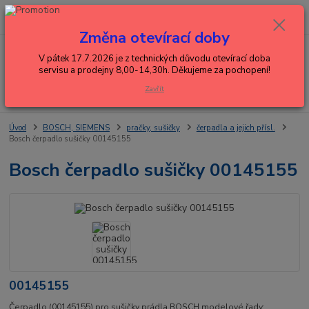
0
ks
+420 602 288 130
CZK
za
0,00 Kč
(Po-Pá, 8-15 hod.)
Změna otevírací doby
Menu
V pátek 17.7.2026 je z technických důvodu otevírací doba
servisu a prodejny 8,00-14,30h. Děkujeme za pochopení!
Zavřít
Hledat
Úvod
BOSCH, SIEMENS
pračky, sušičky
čerpadla a jejich přísl.
Bosch čerpadlo sušičky 00145155
Bosch čerpadlo sušičky 00145155
00145155
Čerpadlo (00145155) pro sušičky prádla BOSCH modelové řady: