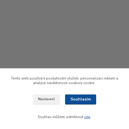
Tento web používá k poskytování služeb, personalizaci reklam a
analýze návštěvnosti soubory cookie.
Souhlasím
Nastavení
Upravit sběr cookies.
Souhlas můžete odmítnout
zde
.
Vytvořeno na
Eshop-rychle.cz