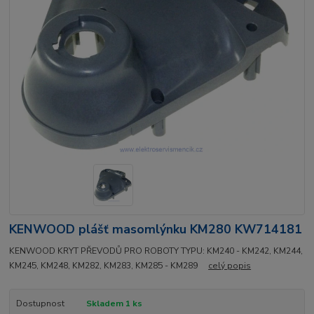
KENWOOD plášť masomlýnku KM280 KW714181
KENWOOD KRYT PŘEVODŮ PRO ROBOTY TYPU: KM240 - KM242, KM244,
KM245, KM248, KM282, KM283, KM285 - KM289
celý popis
Dostupnost
Skladem 1 ks