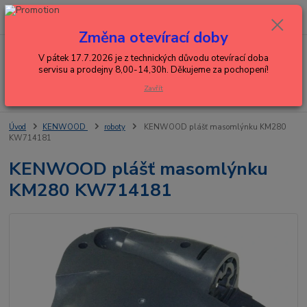
0
ks
+420 602 288 130
CZK
za
0,00 Kč
(Po-Pá, 8-15 hod.)
Změna otevírací doby
Menu
V pátek 17.7.2026 je z technických důvodu otevírací doba
servisu a prodejny 8,00-14,30h. Děkujeme za pochopení!
Zavřít
Hledat
Úvod
KENWOOD
roboty
KENWOOD plášť masomlýnku KM280
KW714181
KENWOOD plášť masomlýnku
KM280 KW714181