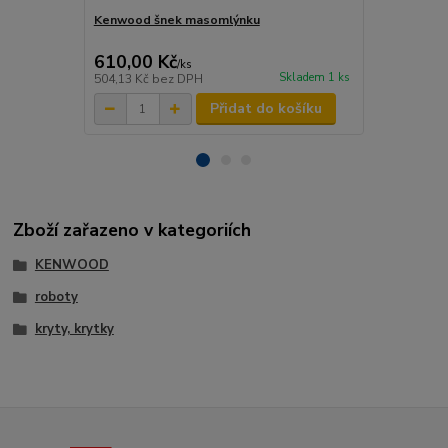
Kenwood šnek masomlýnku
Kenwood sp
KW712146
610,00 Kč
65,00 Kč
/
ks
Skladem 1 ks
504,13 Kč
bez DPH
53,72 Kč
bez
Přidat do košíku
Zboží zařazeno v kategoriích
KENWOOD
roboty
kryty, krytky