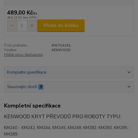
489,00 Kč
/
ks
404,13 Kč
bez DPH
Přidat do košíku
Číslo produktu:
KW714181
Výrobce:
KENWOOD
Hlídat cenu / dostupnost
Kompletní specifikace
Související zboží
3
Kompletní specifikace
KENWOOD KRYT PŘEVODŮ PRO ROBOTY TYPU:
KM240 - KM242, KM244, KM245, KM248, KM282, KM283, KM285 -
KM289