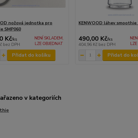
D nožová jednotka pro
KENWOOD láhev smoothie
ie SMP060
0 Kč
490,00 Kč
NENÍ SKLADEM,
NEN
/
ks
/
ks
LZE OBJEDNAT
LZE
Kč
bez DPH
404,96 Kč
bez DPH
Přidat do košíku
Přidat do ko
zařazeno v kategoriích
thie