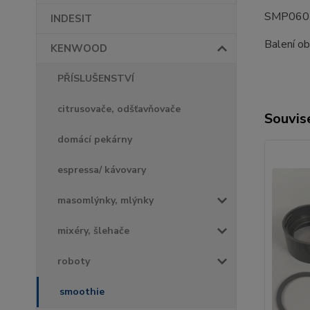
SMP060
INDESIT
Balení ob
KENWOOD
PŘÍSLUŠENSTVÍ
citrusovače, odšťavňovače
Souvise
domácí pekárny
espressa/ kávovary
masomlýnky, mlýnky
mixéry, šlehače
roboty
smoothie