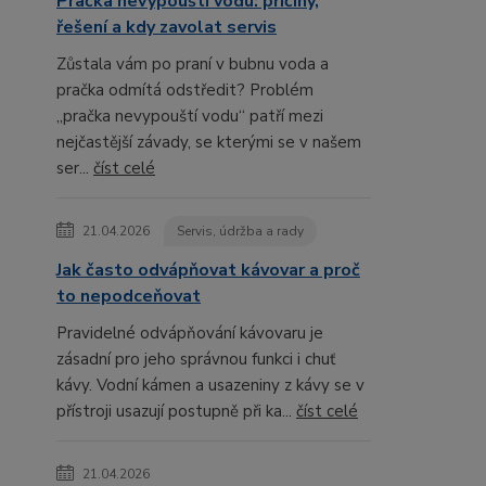
Pračka nevypouští vodu: příčiny,
řešení a kdy zavolat servis
Zůstala vám po praní v bubnu voda a
pračka odmítá odstředit? Problém
„pračka nevypouští vodu“ patří mezi
nejčastější závady, se kterými se v našem
ser...
číst celé
21.04.2026
Servis, údržba a rady
Jak často odvápňovat kávovar a proč
to nepodceňovat
Pravidelné odvápňování kávovaru je
zásadní pro jeho správnou funkci i chuť
kávy. Vodní kámen a usazeniny z kávy se v
přístroji usazují postupně při ka...
číst celé
21.04.2026