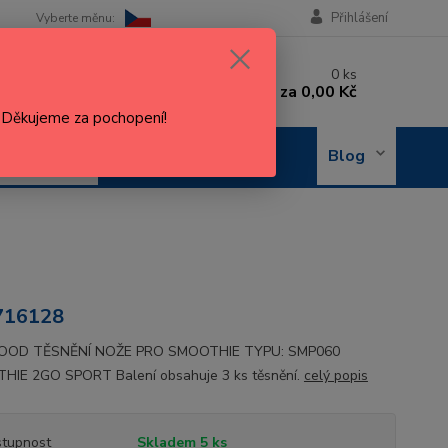
Přihlášení
 si rady? Zavolejte.
0
ks
 602 288 130
za
0,00 Kč
, 8-15 hod.)
. Děkujeme za pochopení!
OBJEDNÁNÍ
Blog
OPRAVY
16128
OD TĚSNĚNÍ NOŽE PRO SMOOTHIE TYPU: SMP060
IE 2GO SPORT Balení obsahuje 3 ks těsnění.
celý popis
tupnost
Skladem 5 ks