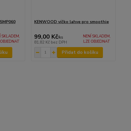
 SMP060
KENWOOD víčko lahve pro smoothie
99,00 Kč
Í SKLADEM,
NENÍ SKLADEM,
/
ks
 OBJEDNAT
LZE OBJEDNAT
81,82 Kč
bez DPH
šíku
Přidat do košíku