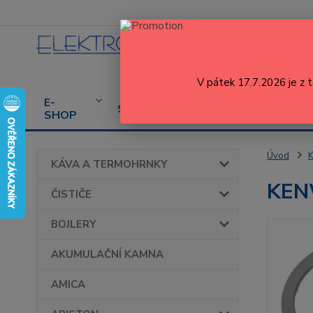
V pátek 17.7.2026 je z 
E-
CENÍK
PROD
SERVIS
SHOP
SERVISU
SPOT
Úvod
KÁVA A TERMOHRNKY
KEN
ČISTIČE
BOJLERY
AKUMULAČNÍ KAMNA
AMICA