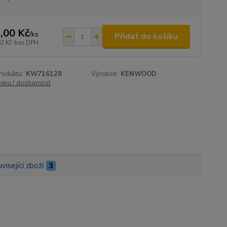
,00 Kč
/
ks
Přidat do košíku
82 Kč
bez DPH
roduktu:
KW716128
Výrobce:
KENWOOD
cenu / dostupnost
visející zboží
3