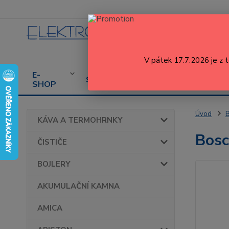
V pátek 17.7.2026 je z 
E-
CENÍK
PROD
SERVIS
SHOP
SERVISU
SPOT
Úvod
KÁVA A TERMOHRNKY
Bosc
ČISTIČE
BOJLERY
AKUMULAČNÍ KAMNA
AMICA