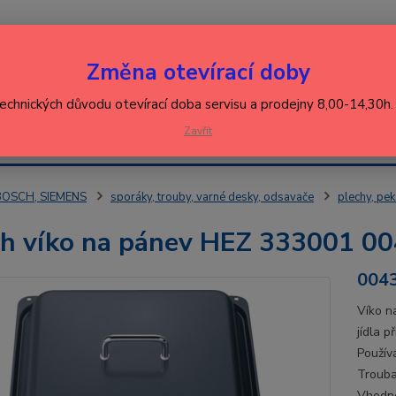
Nevíte
Změna otevírací doby
Hledat
+420
(Po-Pá
technických důvodu otevírací doba servisu a prodejny 8,00-14,30h
EJ
Zavřít
KONTAKT
ŘEBIČŮ
BOSCH, SIEMENS
sporáky, trouby, varné desky, odsavače
plechy, pek
h víko na pánev HEZ 333001 0
004
Víko n
jídla 
Použív
Trouba
Vhodné