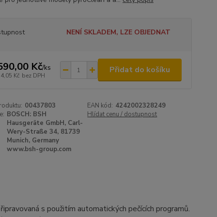
tupnost
NENÍ SKLADEM, LZE OBJEDNAT
590,00 Kč
/
ks
Přidat do košíku
14,05 Kč
bez DPH
roduktu:
00437803
EAN kód:
4242002328249
e:
BOSCH: BSH
Hlídat cenu / dostupnost
Hausgeräte GmbH, Carl-
Wery-Straße 34, 81739
Munich, Germany
www.bsh-group.com
 připravovaná s použitím automatických pečících programů.