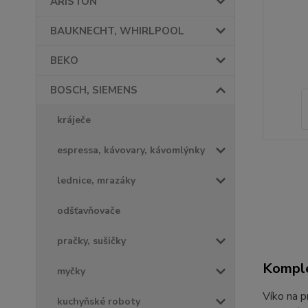
ARISTON
BAUKNECHT, WHIRLPOOL
BEKO
BOSCH, SIEMENS
kráječe
espressa, kávovary, kávomlýnky
lednice, mrazáky
odšťavňovače
pračky, sušičky
Komple
myčky
Víko na p
kuchyňské roboty