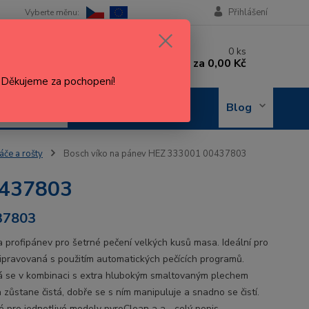
Přihlášení
 si rady? Zavolejte.
0
ks
 602 288 130
za
0,00 Kč
, 8-15 hod.)
. Děkujeme za pochopení!
OBJEDNÁNÍ
Blog
OPRAVY
áče a rošty
Bosch víko na pánev HEZ 333001 00437803
0437803
37803
a profipánev pro šetrné pečení velkých kusů masa. Ideální pro
připravovaná s použitím automatických pečících programů.
á se v kombinaci s extra hlubokým smaltovaným plechem
 zůstane čistá, dobře se s ním manipuluje a snadno se čistí.
 pro jednotlivé modely pyroClean a a...
celý popis