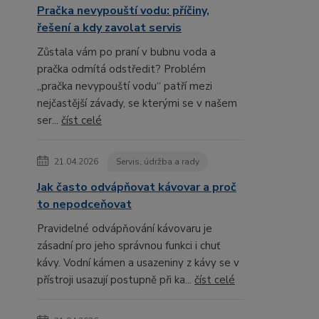
Pračka nevypouští vodu: příčiny,
řešení a kdy zavolat servis
Zůstala vám po praní v bubnu voda a
pračka odmítá odstředit? Problém
„pračka nevypouští vodu“ patří mezi
nejčastější závady, se kterými se v našem
ser...
číst celé
21.04.2026
Servis, údržba a rady
Jak často odvápňovat kávovar a proč
to nepodceňovat
Pravidelné odvápňování kávovaru je
zásadní pro jeho správnou funkci i chuť
kávy. Vodní kámen a usazeniny z kávy se v
přístroji usazují postupně při ka...
číst celé