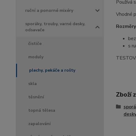
Používá 
ruční a ponorné mixéry
Vhodné pr
sporáky, trouby, varné desky,
Rozměry
odsavače
bez
čističe
s r
moduly
TESTOV
plechy, pekáče a rošty
skla
Zboží 
těsnění
sporá
topná tělesa
desky
zapalování