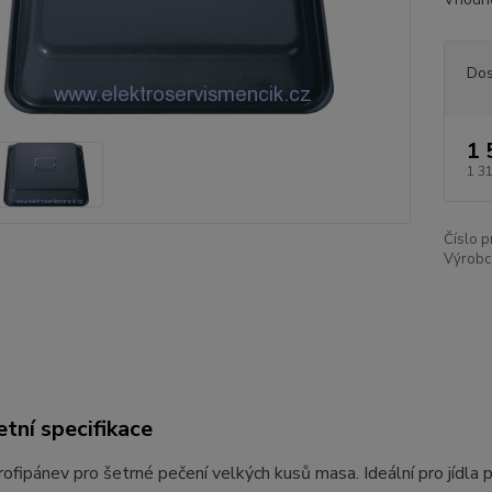
Dos
1 
1 3
Číslo p
Výrobc
tní specifikace
rofipánev pro šetrné pečení velkých kusů masa.
Ideální pro jídla