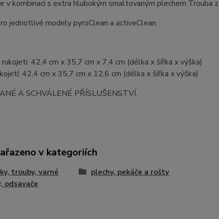
se v kombinaci s extra hlubokým smaltovaným plechem
Trouba zů
o jednotlivé modely pyroClean a activeClean.
 rukojeti: 42,4 cm x 35,7 cm x 7,4 cm (délka x šířka x výška)
ukojetí: 42,4 cm x 35,7 cm x 12,6 cm (délka x šířka x výška)
ANÉ A SCHVÁLENÉ PŘÍSLUŠENSTVÍ.
zařazeno v kategoriích
ky, trouby, varné
plechy, pekáče a rošty
, odsavače